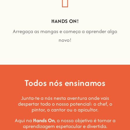
HANDS ON!
Arregaça as mangas e começa a aprender algo
novo!
Todos nós ensinamos
Junta-te a nós nesta aventura onde vais
despertar todo o nosso potencial: o chef, o
pintor, o cantor ou o apicultor.
Aqui na
Hands On
, o nosso objetivo é tornar a
aprendizagem espetacular e divertida
.