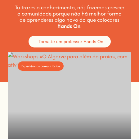
Tu trazes o conhecimento, nós fazemos crescer
a comunidade,
porque não há melhor forma
de aprenderes algo novo do que colocares
Hands On
.
Torna-te um professor Hands On
Experiências comunitárias