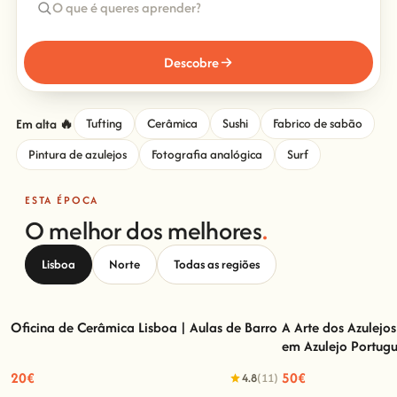
Descobre
Em alta 🔥
Tufting
Cerâmica
Sushi
Fabrico de sabão
Pintura de azulejos
Fotografia analógica
Surf
ESTA ÉPOCA
O melhor dos melhores
.
Lisboa
Norte
Todas as regiões
Oficina de Cerâmica Lisboa | Aulas de Barro
A Arte dos Azulejo
em Azulejo Portug
Oficina de Cerâmica Lisboa | Aulas de Barro
A Arte dos Azulej
Azul
20€
50€
4.8
(11)