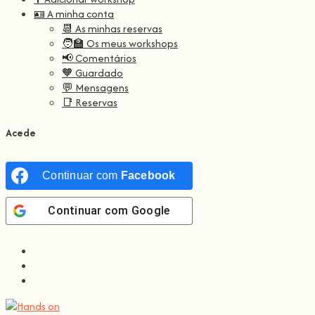
🪪 A minha conta
📆 As minhas reservas
🧑‍🏫 Os meus workshops
📢 Comentários
🧡 Guardado
💬 Mensagens
📑 Reservas
Acede
Continuar com
Facebook
Continuar com
Google