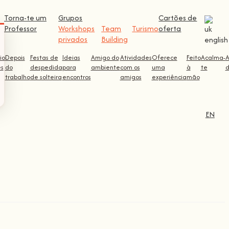
Torna-te um
Grupos
Cartões de
Professor
Workshops
Team
Turismo
oferta
privados
Building
io
Depois
Festas de
Ideias
Amigo do
Atividades
Oferece
Feito
Acalma-
ês
do
despedida
para
ambiente
com os
uma
à
te
d
trabalho
de solteira
encontros
amigos
experiência
mão
EN