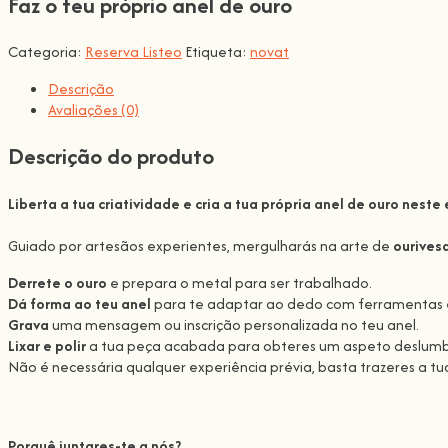
Faz o teu próprio anel de ouro
Categoria:
Reserva Listeo
Etiqueta:
novat
Descrição
Avaliações (0)
Descrição do produto
Liberta a tua criatividade e cria a tua própria
anel de ouro
neste 
Guiado por artesãos experientes, mergulharás na arte de
ourives
Derrete o ouro
e prepara o metal para ser trabalhado.
Dá forma ao teu anel
para te adaptar ao dedo com ferramentas e
Grava
uma mensagem ou inscrição personalizada no teu anel.
Lixar e polir
a tua peça acabada para obteres um aspeto deslumbra
Não é necessária qualquer experiência prévia, basta trazeres a tu
Porquê juntares-te a nós?