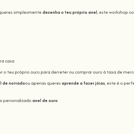
e queres simplesmente
desenha o teu próprio anel
, este workshop co
ra casa
er o teu próprio ouro para derreter ou comprar ouro à taxa de merc
l de noivado
ou apenas queres
aprende a fazer jóias
, este é o perf
io personalizado
anel de ouro
.