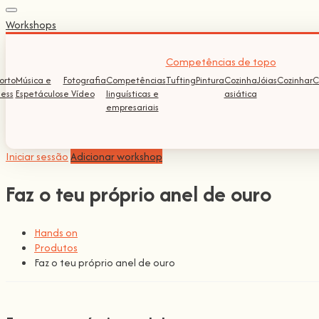
Workshops
Competências de topo
orto
Música e
Fotografia
Competências
Tufting
Pintura
Cozinha
Jóias
Cozinhar
C
ness
Espetáculos
e Vídeo
linguísticas e
asiática
empresariais
Iniciar sessão
Adicionar workshop
Faz o teu próprio anel de ouro
Hands on
Produtos
Faz o teu próprio anel de ouro