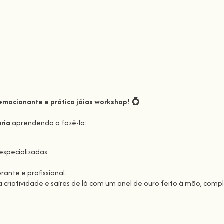
emocionante e prático
jóias workshop! 💍
aria
aprendendo a fazê-lo:
specializadas.
nte e profissional.
a criatividade e saíres de lá com um anel de ouro feito à mão, com