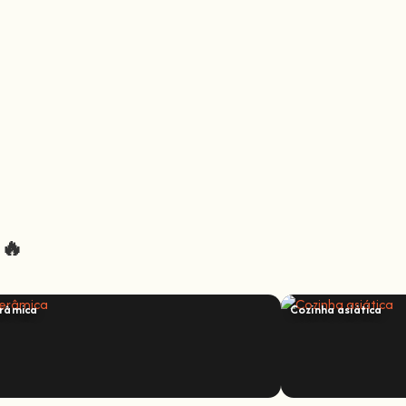
 🔥
râmica
Cozinha asiática