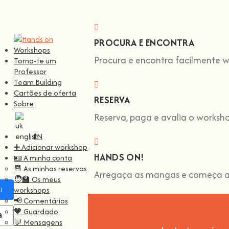
PROCURA E ENCONTRA
Workshops
Procura e encontra facilmente w
Torna-te um
Professor
Team Building
Cartões de oferta
RESERVA
Sobre
Reserva, paga e avalia o worksh
EN
➕ Adicionar workshop
HANDS ON!
🪪 A minha conta
📆 As minhas reservas
Arregaça as mangas e começa a
🧑‍🏫 Os meus
workshops
ar com
Facebook
📢 Comentários
🧡 Guardado
ar com
Google
💬 Mensagens