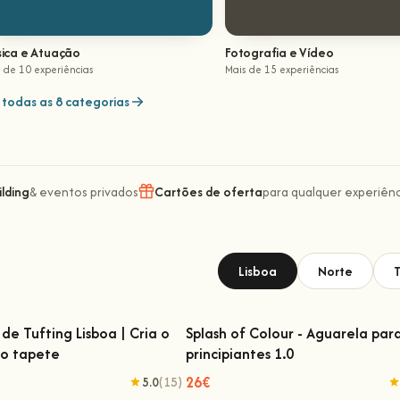
ica e Atuação
Fotografia e Vídeo
 de 10 experiências
Mais de 15 experiências
 todas as 8 categorias
lding
& eventos privados
Cartões de oferta
para qualquer experiênc
Lisboa
Norte
T
de Tufting Lisboa | Cria o
Splash of Colour - Aguarela par
io tapete
principiantes 1.0
 de Tufting Lisboa | Cria o teu
Splash of Colour - Aguarela para
próprio tapete
principiantes 1.0
26€
5.0
(15)