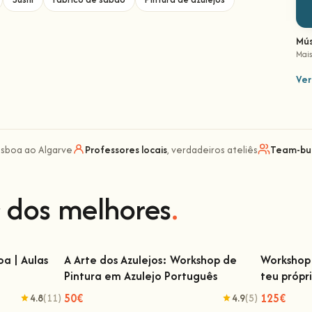
Mús
Mais
Ver
Lisboa ao Algarve
Professores locais
, verdadeiros ateliês
Team-bui
 dos melhores
.
a | Aulas
A Arte dos Azulejos: Workshop de
Workshop 
Pintura em Azulejo Português
teu própr
 | Aulas de
A Arte dos Azulejos: Workshop de Pintura
Workshop
em Azulejo Português
50€
125€
4.8
(11)
4.9
(5)