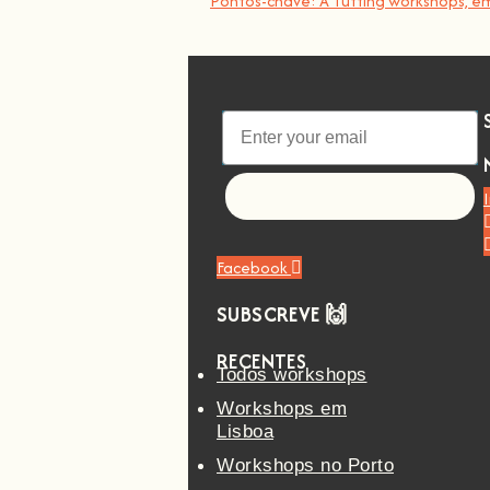
Pontos-chave: A Tufting workshops, em 
Let's go!
Facebook
SUBSCREVE 🙌
RECENTES
Todos workshops
Workshops em
Lisboa
Workshops no Porto