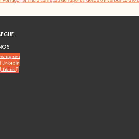
Portugal, ensina a confeção de tapetes, desde o nível básico até a
SEGUE-
NOS
Instagram
LinkedIn
Tiktok