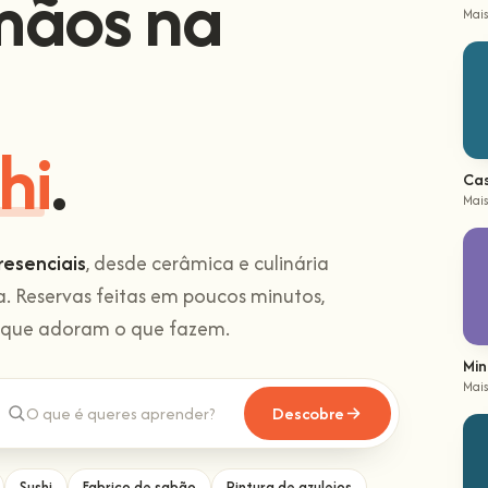
mãos na
Mais
hi
.
Cas
Mais
resenciais
, desde cerâmica e culinária
ca. Reservas feitas em poucos minutos,
s que adoram o que fazem.
Min
Mais
Descobre
Sushi
Fabrico de sabão
Pintura de azulejos