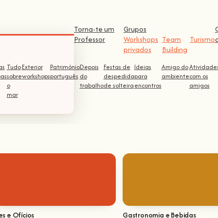
Torna-te um
Grupos
Professor
Workshops
Team
Turismo
privados
Building
as
Tudo
Exterior
Património
Depois
Festas de
Ideias
Amigo do
Atividade
pas
sobre
workshops
português
do
despedida
para
ambiente
com os
o
trabalho
de solteira
encontros
amigos
mar
es e Ofícios
Gastronomia e Bebidas