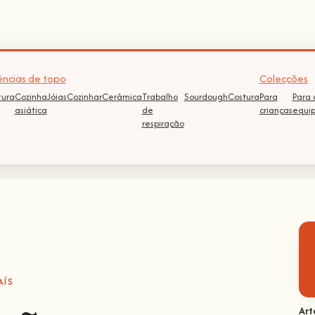
ncias de topo
Colecções
tura
Cozinha
Jóias
Cozinhar
Cerâmica
Trabalho
Sourdough
Costura
Para
Para 
asiática
de
crianças
equi
respiração
AÍS
Art