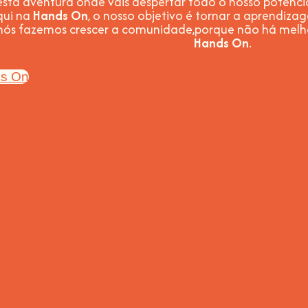
sta aventura onde vais despertar todo o nosso potencial:
qui na
Hands On
, o nosso objetivo é tornar a aprendiza
 nós fazemos crescer a comunidade,
porque não há melh
Hands On
.
ds On