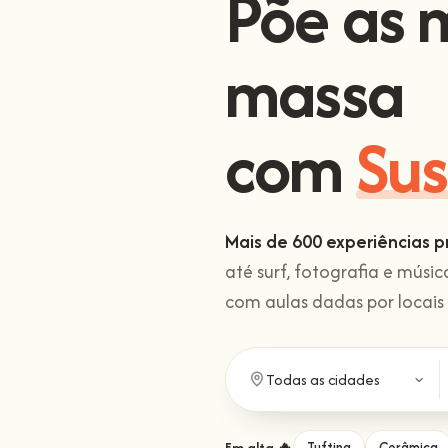
Põe as 
massa
com
Sus
Mais de 600 experiências p
até surf, fotografia e músi
com aulas dadas por locai
Em alta 🔥
Tufting
Cerâmica