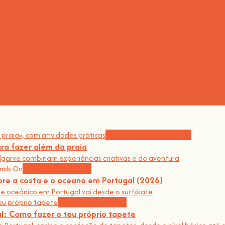
Experiências comunitárias
ra fazer além da praia
lgarve combinam experiências criativas e de aventura
Workshops e notícias
re a costa e o oceano em Portugal (2026)
e oceânico em Portugal vai desde o surfskate
Workshops e notícias
l: Como fazer o teu próprio tapete