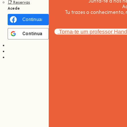
Junta-te a nós ne
📑 Reservas
A
Acede
Tu trazes o conhecimento,
Continuar com
Facebook
Torna-te um professor Han
Continuar com
Google