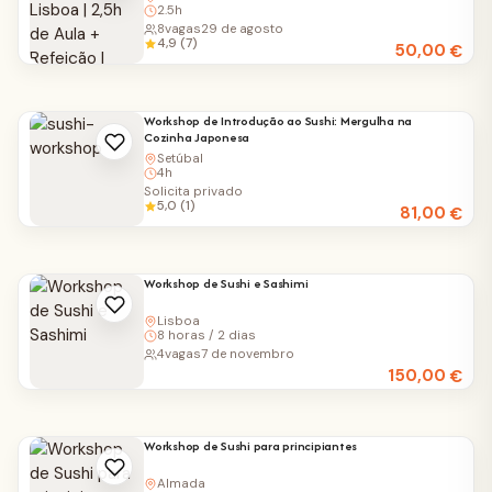
2.5h
8
vagas
29 de agosto
4,9 (7)
50,00
€
Workshop de Introdução ao Sushi: Mergulha na
Cozinha Japonesa
Setúbal
4h
Solicita privado
5,0 (1)
81,00
€
Workshop de Sushi e Sashimi
Lisboa
8 horas / 2 dias
4
vagas
7 de novembro
150,00
€
Workshop de Sushi para principiantes
Almada