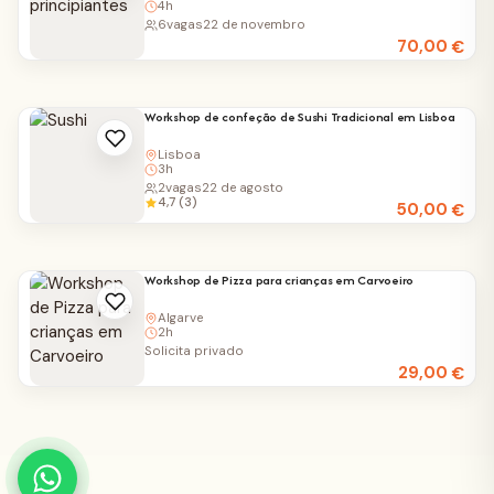
4h
6
vagas
22 de novembro
70,00
€
Workshop de confeção de Sushi Tradicional em Lisboa
Lisboa
3h
2
vagas
22 de agosto
4,7 (3)
50,00
€
Workshop de Pizza para crianças em Carvoeiro
Algarve
2h
Solicita privado
29,00
€