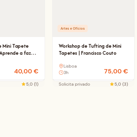
Artes e Ofícios
e Mini Tapete
Workshop de Tufting de Mini
 Aprende a fazer
Tapetes | Francisco Couto
a copos
Lisboa
40,00
€
75,00
€
3h
5,0 (1)
Solicita privado
5,0 (3)