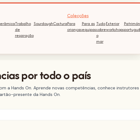
Colecções
erâmica
Trabalho
Sourdough
Costura
Para
Para as
Tudo
Exterior
Patrimón
de
crianças
equipas
sobre
workshops
portugu
respiração
o
mar
cias por todo o país
com a Hands On. Aprende novas competências, conhece instrutores 
cartão-presente da Hands On.