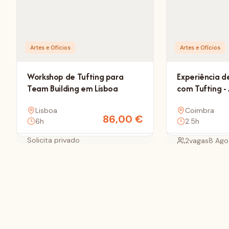
Artes e Ofícios
Artes e Ofícios
Workshop de Tufting para
Experiência d
Team Building em Lisboa
com Tufting -
uma base par
Lisboa
Coimbra
86,00
€
6h
2.5h
Solicita privado
2
vagas
8 Ago