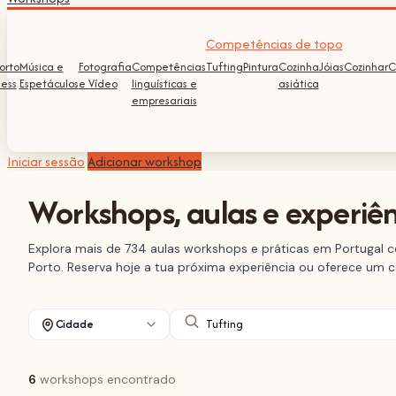
Competências de topo
orto
Música e
Fotografia
Competências
Tufting
Pintura
Cozinha
Jóias
Cozinhar
C
ness
Espetáculos
e Vídeo
linguísticas e
asiática
empresariais
Iniciar sessão
Adicionar workshop
Workshops, aulas e experiên
Explora mais de 734 aulas workshops e práticas em Portugal 
Porto. Reserva hoje a tua próxima experiência ou oferece um 
Cidade
6
workshops encontrado