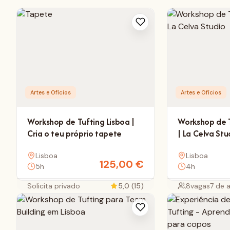
Artes e Ofícios
Artes e Ofícios
Workshop de Tufting Lisboa |
Workshop de T
Cria o teu próprio tapete
| La Celva Stu
Lisboa
Lisboa
125,00
€
5h
4h
Solicita privado
5,0 (15)
8
vagas
7 de 