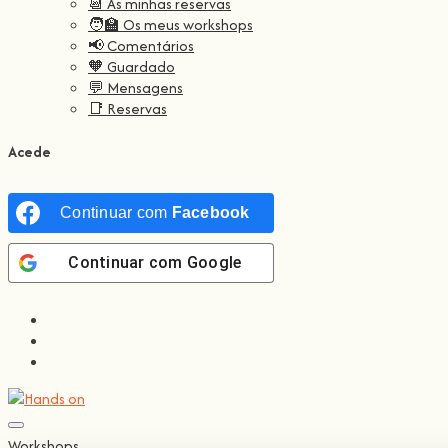
📆 As minhas reservas
🧑‍🏫 Os meus workshops
📢 Comentários
🧡 Guardado
💬 Mensagens
📑 Reservas
Acede
Continuar com
Facebook
Continuar com
Google
Workshops