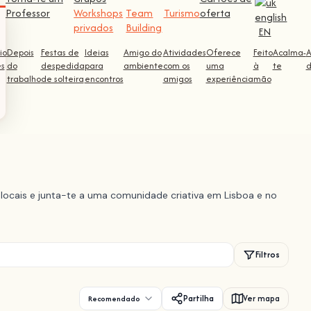
Professor
Workshops
Team
Turismo
oferta
privados
Building
EN
io
Depois
Festas de
Ideias
Amigo do
Atividades
Oferece
Feito
Acalma-
ês
do
despedida
para
ambiente
com os
uma
à
te
d
trabalho
de solteira
encontros
amigos
experiência
mão
locais e junta-te a uma comunidade criativa em Lisboa e no
Filtros
Partilha
Ver mapa
Recomendado