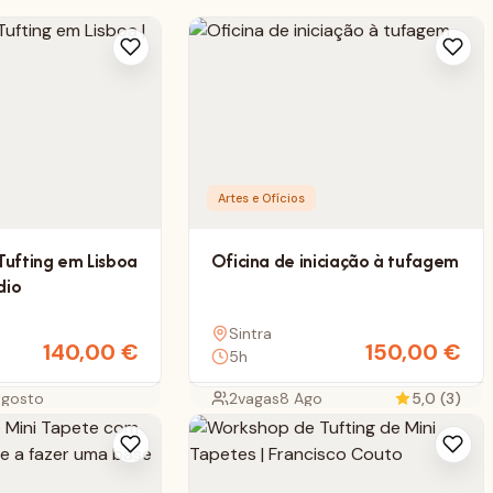
Artes e Ofícios
ufting em Lisboa
Oficina de iniciação à tufagem
dio
Sintra
140,00
€
150,00
€
5h
agosto
2
vagas
8 Ago
5,0 (3)