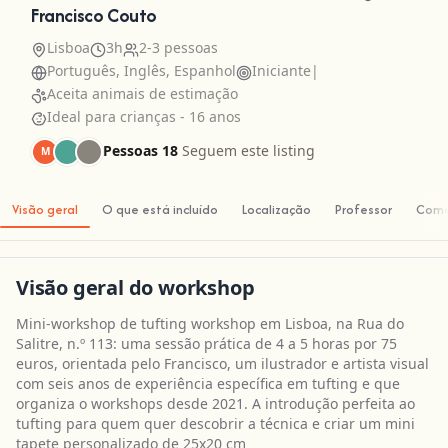
Francisco Couto
Lisboa
3h
2-3 pessoas
Português, Inglês, Espanhol
Iniciante
|
Aceita animais de estimação
Ideal para crianças - 16 anos
Pessoas 18
Seguem este listing
M
Visão geral
O que está incluído
Localização
Professor
Come
Visão geral do workshop
Mini-workshop de tufting workshop em Lisboa, na Rua do
Salitre, n.º 113: uma sessão prática de 4 a 5 horas por 75
euros, orientada pelo Francisco, um ilustrador e artista visual
com seis anos de experiência específica em tufting e que
organiza o workshops desde 2021. A introdução perfeita ao
tufting para quem quer descobrir a técnica e criar um mini
tapete personalizado de 25x20 cm