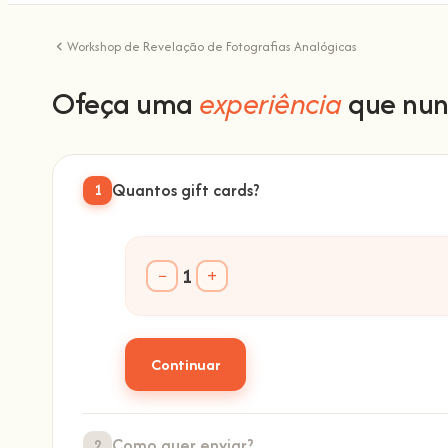
Workshop de Revelação de Fotografias Analógicas
Ofeça uma
experiência
que nun
Quantos gift cards?
1
1
−
+
Continuar
Como quer enviar?
2