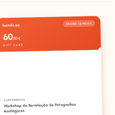
VÁLIDO 12 MESES
hands on
60
.00 €
GIFT CARD
A EXPERIÊNCIA
Workshop de Revelação de Fotografias
Analógicas