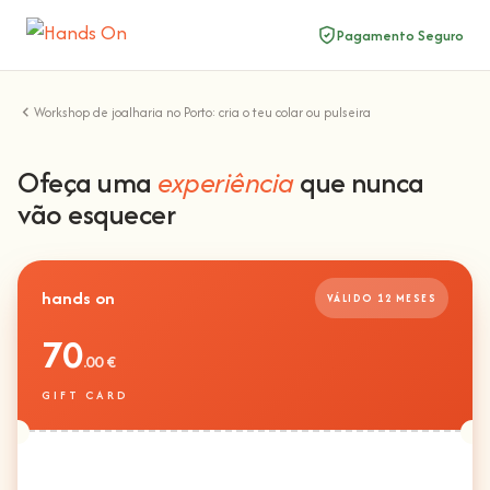
Pagamento Seguro
Workshop de joalharia no Porto: cria o teu colar ou pulseira
Ofeça uma
experiência
que nunca
vão esquecer
hands on
VÁLIDO 12 MESES
70
.00 €
GIFT CARD