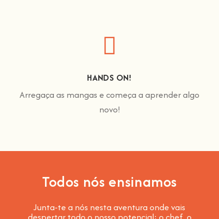
HANDS ON!
Arregaça as mangas e começa a aprender algo
novo!
Todos nós ensinamos
Junta-te a nós nesta aventura onde vais
despertar todo o nosso potencial: o chef, o