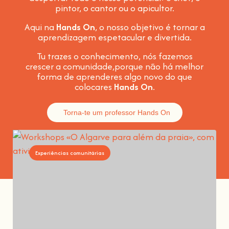
pintor, o cantor ou o apicultor.
Aqui na
Hands On
, o nosso objetivo é tornar a
aprendizagem espetacular e divertida
.
Tu trazes o conhecimento, nós fazemos
crescer a comunidade,
porque não há melhor
forma de aprenderes algo novo do que
colocares
Hands On
.
Torna-te um professor Hands On
Experiências comunitárias