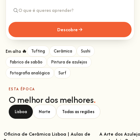
Descobre
Em alta 🔥
Tufting
Cerâmica
Sushi
Fabrico de sabão
Pintura de azulejos
Fotografia analógica
Surf
ESTA ÉPOCA
O melhor dos melhores
.
Lisboa
Norte
Todas as regiões
Oficina de Cerâmica Lisboa | Aulas de
A Arte dos Azulej