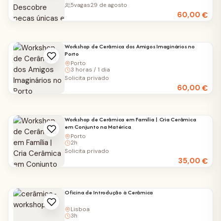
5
vagas
29 de agosto
60,00
€
Workshop de Cerâmica dos Amigos Imaginários no
Porto
Porto
3 horas / 1 dia
Solicita privado
60,00
€
Workshop de Cerâmica em Família | Cria Cerâmica
em Conjunto na Matérica
Porto
2h
Solicita privado
35,00
€
Oficina de Introdução à Cerâmica
Lisboa
3h