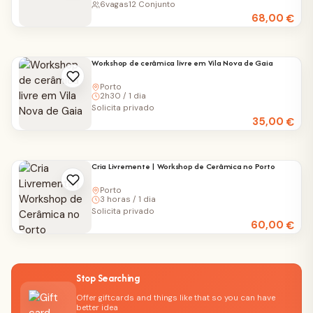
6
vagas
12 Conjunto
68,00
€
Workshop de cerâmica livre em Vila Nova de Gaia
Porto
2h30 / 1 dia
Solicita privado
35,00
€
Cria Livremente | Workshop de Cerâmica no Porto
Porto
3 horas / 1 dia
Solicita privado
60,00
€
Stop Searching
Offer giftcards and things like that so you can have
better idea