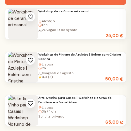
Workshop de cerâmica artesanal
Alentejo
1.5h
20
vagas
10 de agosto
25,00
€
Workshop de Pintura de Azulejos | Belém com Cristina
Cabrita
Lisboa
2h
6
vagas
6 de agosto
4,9 (3)
50,00
€
Arte & Vinho para Casais | Workshop Noturno de
Escultura em Barro Lisboa
Lisboa
3h / 1 dia
Solicita privado
65,00
€