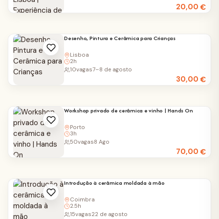
20,00
€
Desenho, Pintura e Cerâmica para Crianças
Lisboa
2h
10
vagas
7–8 de agosto
30,00
€
Workshop privado de cerâmica e vinho | Hands On
Porto
3h
50
vagas
8 Ago
70,00
€
Introdução à cerâmica moldada à mão
Coimbra
2.5h
15
vagas
22 de agosto