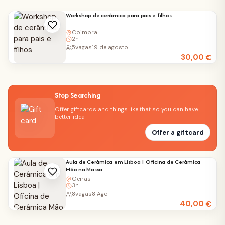
Workshop de cerâmica para pais e filhos
Coimbra
2h
5
vagas
19 de agosto
30,00
€
Stop Searching
Offer giftcards and things like that so you can have
better idea
Offer a giftcard
Aula de Cerâmica em Lisboa | Oficina de Cerâmica
Mão na Massa
Oeiras
3h
8
vagas
8 Ago
40,00
€