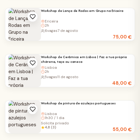
Workshop de Lança de Rodas em Grupo na Ericeira
Ericeira
2h
6
vagas
7 de agosto
75,00
€
Workshop de Cerâmica em Lisboa | Faz a tua própria
chávena, taça ou caneca
Lisboa
2h
5
vagas
11 de agosto
48,00
€
Workshop de pintura de azulejos portugueses
Lisboa
1h30 / 1 dia
Solicita privado
4,8 (3)
55,00
€