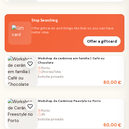
Stop Searching
Offer giftcards and things like that so you can have
better idea
Offer a giftcard
Workshop de cerâmica em família | Café ou
Chocolate
Porto
2horas/1dia
Solicita privado
80,00
€
Workshop de Cerâmica Freestyle no Porto
Porto
3h
Solicita privado
60,00
€