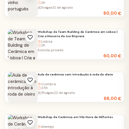
2h
5
vagas
12 de agosto
80,00
€
Workshop de Team Building de Cerâmica em Lisboa |
Cria a Mascote da tua Empresa
Lisboa
2h
Solicita privado
60,00
€
Aula de cerâmica com introdução à roda de oleiro
Coimbra
2.5h
15
vagas
22 de agosto
68,00
€
Workshop de Cerâmica em Vila Nova de Milfontes
Alentejo