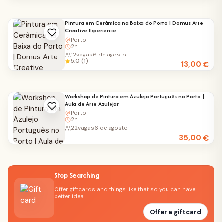
Pintura em Cerâmica na Baixa do Porto | Domus Arte
Creative Experience
Porto
2h
12
vagas
6 de agosto
5,0 (1)
13,00
€
Workshop de Pintura em Azulejo Português no Porto |
Aula de Arte Azulejar
Porto
2h
22
vagas
6 de agosto
35,00
€
Stop Searching
Offer giftcards and things like that so you can have
better idea
Offer a giftcard