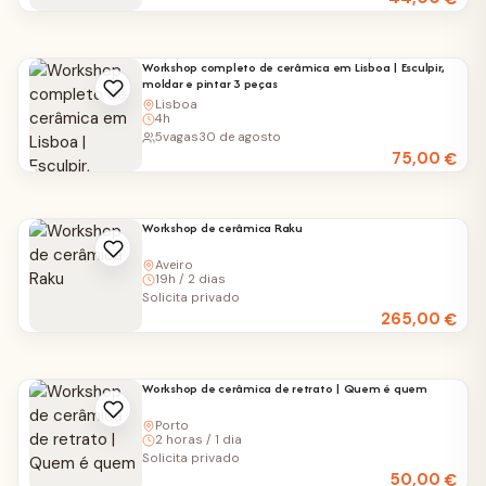
Workshop completo de cerâmica em Lisboa | Esculpir,
moldar e pintar 3 peças
Lisboa
4h
5
vagas
30 de agosto
75,00
€
Workshop de cerâmica Raku
Aveiro
19h / 2 dias
Solicita privado
265,00
€
Workshop de cerâmica de retrato | Quem é quem
Porto
2 horas / 1 dia
Solicita privado
50,00
€