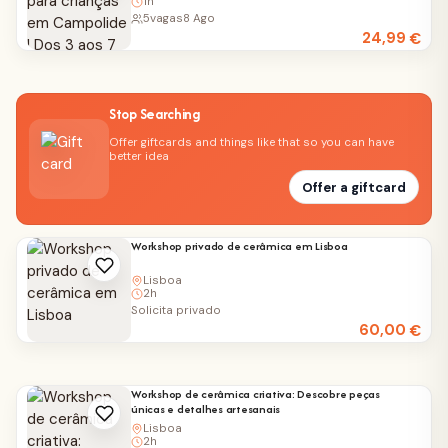
1h
5
vagas
8 Ago
24,99
€
Stop Searching
Offer giftcards and things like that so you can have
better idea
Offer a giftcard
Workshop privado de cerâmica em Lisboa
Lisboa
2h
Solicita privado
60,00
€
Workshop de cerâmica criativa: Descobre peças
únicas e detalhes artesanais
Lisboa
2h