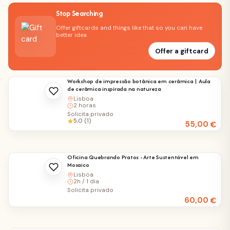
Stop Searching
Offer giftcards and things like that so you can have
better idea
Offer a giftcard
Workshop de impressão botânica em cerâmica | Aula
de cerâmica inspirada na natureza
Lisboa
2 horas
Solicita privado
5,0 (1)
55,00
€
Oficina Quebrando Pratos - Arte Sustentável em
Mosaico
Lisboa
2h / 1 dia
Solicita privado
60,00
€