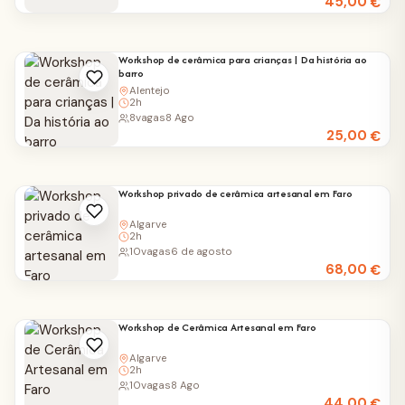
45,00
€
Workshop de cerâmica para crianças | Da história ao
barro
Alentejo
2h
8
vagas
8 Ago
25,00
€
Workshop privado de cerâmica artesanal em Faro
Algarve
2h
10
vagas
6 de agosto
68,00
€
Workshop de Cerâmica Artesanal em Faro
Algarve
2h
10
vagas
8 Ago
44,00
€