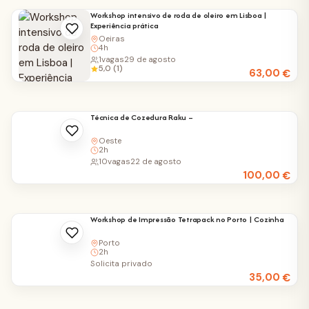
Workshop intensivo de roda de oleiro em Lisboa |
Experiência prática
Oeiras
4h
1
vagas
29 de agosto
5,0 (1)
63,00
€
Técnica de Cozedura Raku –
Oeste
2h
10
vagas
22 de agosto
100,00
€
Workshop de Impressão Tetrapack no Porto | Cozinha
Porto
2h
Solicita privado
35,00
€