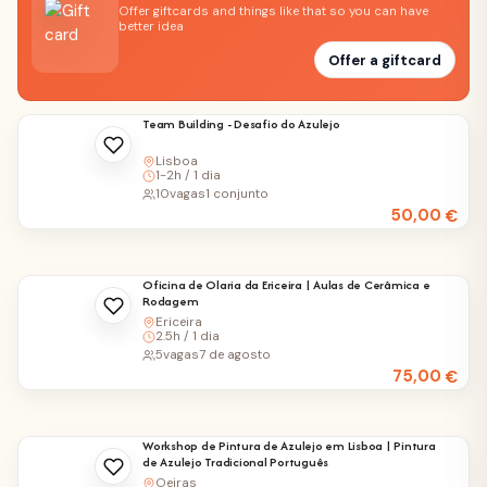
Offer giftcards and things like that so you can have
better idea
Offer a giftcard
Team Building - Desafio do Azulejo
Lisboa
1-2h / 1 dia
10
vagas
1 conjunto
50,00
€
Oficina de Olaria da Ericeira | Aulas de Cerâmica e
Rodagem
Ericeira
2.5h / 1 dia
5
vagas
7 de agosto
75,00
€
Workshop de Pintura de Azulejo em Lisboa | Pintura
de Azulejo Tradicional Português
Oeiras