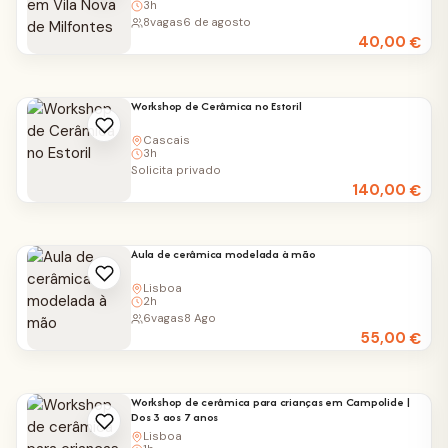
3h
8
vagas
6 de agosto
40,00
€
Workshop de Cerâmica no Estoril
Cascais
3h
Solicita privado
140,00
€
Aula de cerâmica modelada à mão
Lisboa
2h
6
vagas
8 Ago
55,00
€
Workshop de cerâmica para crianças em Campolide |
Dos 3 aos 7 anos
Lisboa