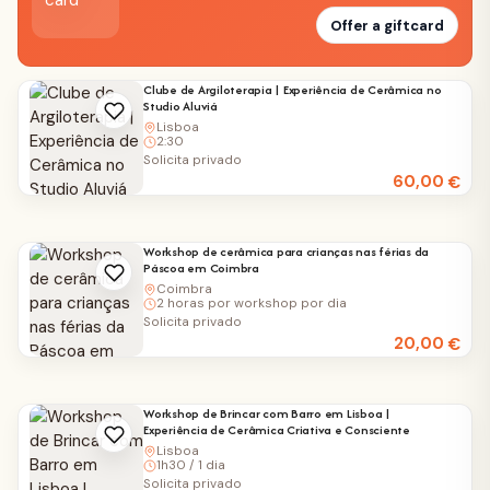
Offer a giftcard
Clube de Argiloterapia | Experiência de Cerâmica no
Studio Aluviá
Lisboa
2:30
Solicita privado
60,00
€
Workshop de cerâmica para crianças nas férias da
Páscoa em Coimbra
Coimbra
2 horas por workshop por dia
Solicita privado
20,00
€
Workshop de Brincar com Barro em Lisboa |
Experiência de Cerâmica Criativa e Consciente
Lisboa
1h30 / 1 dia
Solicita privado