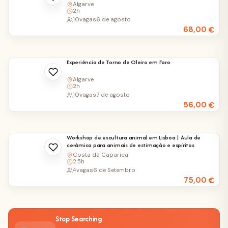
Algarve
2h
10
vagas
6 de agosto
68,00
€
Experiência de Torno de Oleiro em Faro
Algarve
2h
10
vagas
7 de agosto
56,00
€
Workshop de escultura animal em Lisboa | Aula de
cerâmica para animais de estimação e espíritos
Costa da Caparica
2.5h
4
vagas
6 de Setembro
75,00
€
Stop Searching