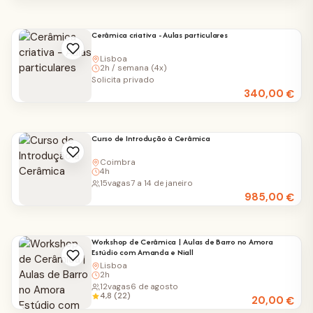
Cerâmica criativa - Aulas particulares
Lisboa
2h / semana (4x)
Solicita privado
340,00
€
Curso de Introdução à Cerâmica
Coimbra
4h
15
vagas
7 a 14 de janeiro
985,00
€
Workshop de Cerâmica | Aulas de Barro no Amora
Estúdio com Amanda e Niall
Lisboa
2h
12
vagas
6 de agosto
4,8 (22)
20,00
€