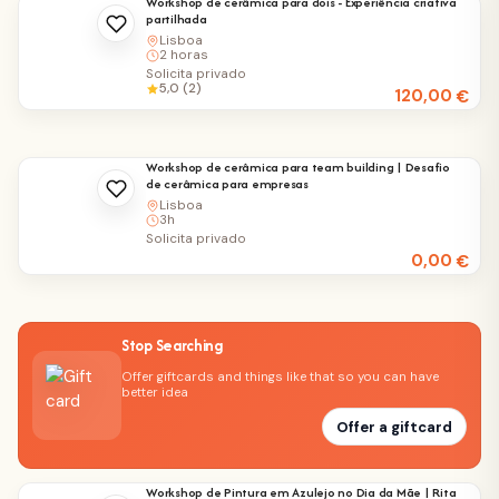
Workshop de cerâmica para dois - Experiência criativa
partilhada
Lisboa
2 horas
Solicita privado
5,0 (2)
120,00
€
Workshop de cerâmica para team building | Desafio
de cerâmica para empresas
Lisboa
3h
Solicita privado
0,00
€
Stop Searching
Offer giftcards and things like that so you can have
better idea
Offer a giftcard
Workshop de Pintura em Azulejo no Dia da Mãe | Rita