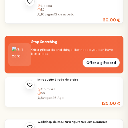
Lisboa
1.5h
10
vagas
12 de agosto
60,00
€
Stop Searching
Offer giftcards and things like that so you can have
better idea
Offer a giftcard
Introdução à roda de oleiro
Coimbra
5h
8
vagas
26 Ago
125,00
€
Workshop de Escultura Figurativa em Cerâmica