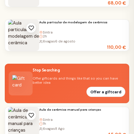
68,00
€
Aula particular de modelagem de cerâmica
Sintra
2h
6
vagas
6 de agosto
110,00
€
Stop Searching
Offer giftcards and things like that so you can have
better idea
Offer a giftcard
Aula de cerâmica manual para crianças
Sintra
1h
6
vagas
8 Ago