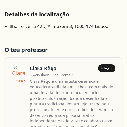
Detalhes da localização
Obter direcções
R. Ilha Terceira 42D, Armazém 3, 1000-174 Lisboa
Leaflet
| ©
OpenStreetMap
contributors
O teu professor
Clara Rêgo
+ Seguir
6 workshops - Seguidores 2
Clara Rêgo é uma artista cerâmica e
educadora sediada em Lisboa, com mais de
uma década de experiência em artes
plásticas, ilustração, banda desenhada e
pintura tradicional em azulejo. Trabalhou
profissionalmente em estúdios de cerâmica,
desenvolveu a sua própria prática
independente desde 2020 e colaborou com
arquitectos, fabricantes e instituições