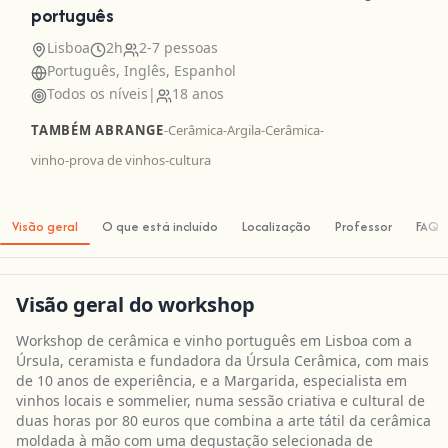
português
Lisboa
2h
2-7 pessoas
Português, Inglês, Espanhol
Todos os níveis
|
18 anos
TAMBÉM ABRANGE
-
Cerâmica
-
Argila
-
Cerâmica
-
vinho
-
prova de vinhos
-
cultura
Visão geral
O que está incluído
Localização
Professor
FAQ
Visão geral do workshop
Workshop de cerâmica e vinho português em Lisboa com a
Úrsula, ceramista e fundadora da Úrsula Cerâmica, com mais
de 10 anos de experiência, e a Margarida, especialista em
vinhos locais e sommelier, numa sessão criativa e cultural de
duas horas por 80 euros que combina a arte tátil da cerâmica
moldada à mão com uma degustação selecionada de