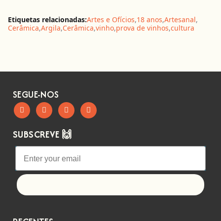
Etiquetas relacionadas:
Artes e Ofícios
,
18 anos
,
Artesanal
,
Cerâmica
,
Argila
,
Cerâmica
,
vinho
,
prova de vinhos
,
cultura
SEGUE-NOS
SUBSCREVE 🙌
Let's go!