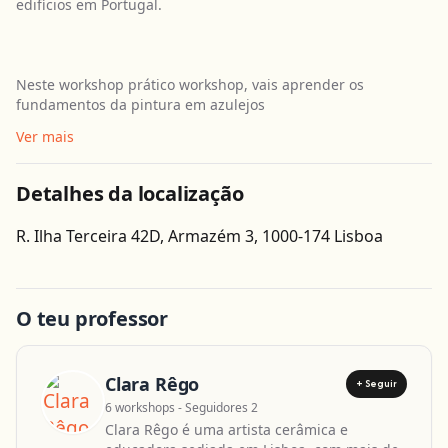
edifícios em Portugal.
Neste workshop prático workshop, vais aprender os
fundamentos da pintura em azulejos
Ver mais
Detalhes da localização
Obter direcções
R. Ilha Terceira 42D, Armazém 3, 1000-174 Lisboa
Leaflet
| ©
OpenStreetMap
contributors
O teu professor
Clara Rêgo
+ Seguir
6 workshops - Seguidores 2
Clara Rêgo é uma artista cerâmica e