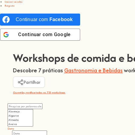
Iniciar sessão
Registo
Continuar com
Facebook
Continuar com
Google
Workshops de comida e b
Descobre 7 práticas
Gastronomia e Bebidas
work
Partilhar
Ou então, verifica todos os 735 workshops
Data