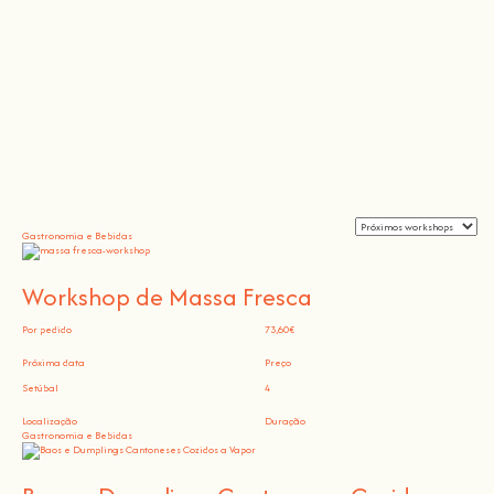
Gastronomia e Bebidas
Workshop de Massa Fresca
Por pedido
73,60€
Próxima data
Preço
Setúbal
4
Localização
Duração
Gastronomia e Bebidas