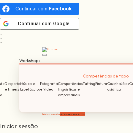
Continuar com
Facebook
Continuar com
Google
Workshops
Competências de topo
nte
Desporto
Música e
Fotografia
Competências
Tufting
Pintura
Cozinha
Jóias
Co
e Fitness
Espetáculos
e Vídeo
linguísticas e
asiática
ma
empresariais
Iniciar sessão
Adicionar workshop
Iniciar sessão