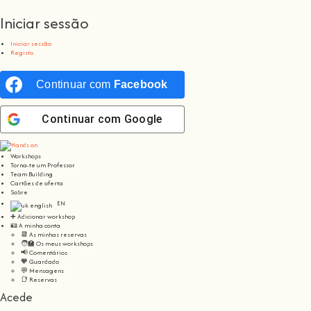
Iniciar sessão
Iniciar sessão
Registo
Continuar com
Facebook
Continuar com
Google
Workshops
Torna-te um Professor
Team Building
Cartões de oferta
Sobre
EN
➕ Adicionar workshop
🪪 A minha conta
📆 As minhas reservas
🧑‍🏫 Os meus workshops
📢 Comentários
🧡 Guardado
💬 Mensagens
📑 Reservas
Acede