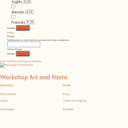
Inglês 🇬🇧
Alemão 🇩🇪
Francês 🇫🇷
Fechar
Aplicar
Preço
Preço
Selecionar o intervalo de preços mínimo e máximo
Ativar Preço
Fechar
Aplicar
Artes e ofícios, Comidas e bebidas
Workshop Art and Pasta
08/08/2026
75,00€
Próxima data
Preço
Lisboa
3 horas de alegria!
Localização
Duração