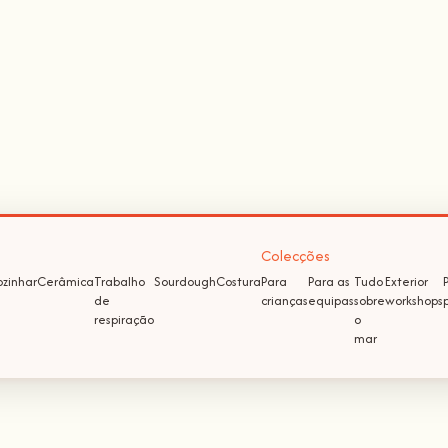
Colecções
zinhar
Cerâmica
Trabalho
Sourdough
Costura
Para
Para as
Tudo
Exterior
de
crianças
equipas
sobre
workshops
respiração
o
mar