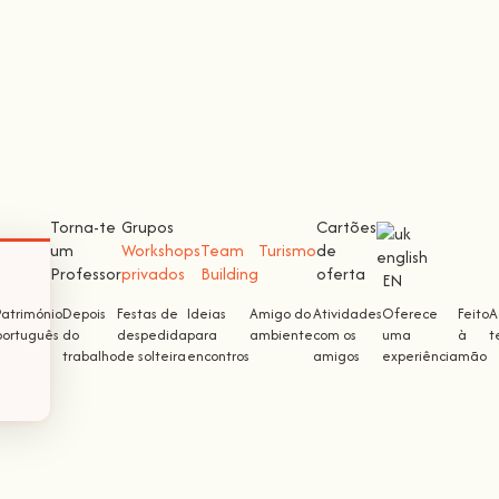
Torna-te
Grupos
Cartões
um
Workshops
Team
Turismo
de
Professor
privados
Building
oferta
EN
Património
Depois
Festas de
Ideias
Amigo do
Atividades
Oferece
Feito
A
português
do
despedida
para
ambiente
com os
uma
à
t
trabalho
de solteira
encontros
amigos
experiência
mão