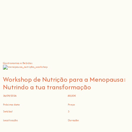
Gastronomia e Bebidas
Workshop de Nutrição para a Menopausa:
Nutrindo a tua transformação
26/09/2026
85,00€
Próxima data
Preço
Setúbal
3
Localização
Duração