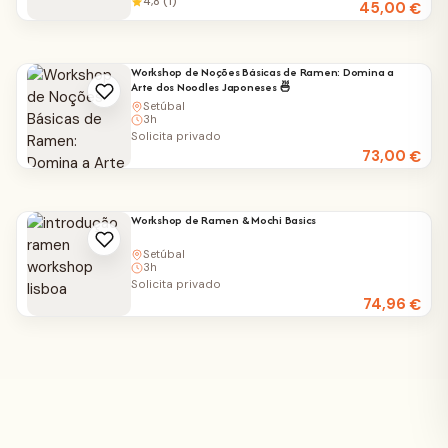
4,8 (1)
45,00
€
Workshop de Noções Básicas de Ramen: Domina a
Arte dos Noodles Japoneses 🍜
Setúbal
3h
Solicita privado
73,00
€
Workshop de Ramen & Mochi Basics
Setúbal
3h
Solicita privado
74,96
€