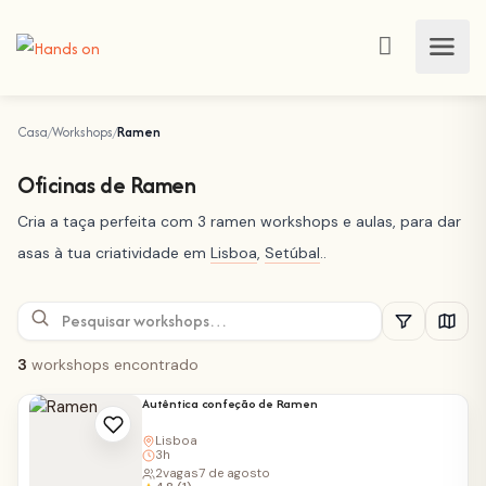
Casa
Workshops
Ramen
Oficinas de Ramen
Cria a taça perfeita com 3 ramen workshops e aulas, para dar
asas à tua criatividade em
Lisboa
,
Setúbal
..
3
workshops encontrado
Autêntica confeção de Ramen
Lisboa
3h
2
vagas
7 de agosto