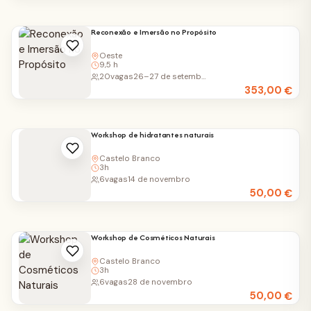
Reconexão e Imersão no Propósito
Oeste
9,5 h
20
vagas
26–27 de setembro
353,00
€
Workshop de hidratantes naturais
Castelo Branco
3h
6
vagas
14 de novembro
50,00
€
Workshop de Cosméticos Naturais
Castelo Branco
3h
6
vagas
28 de novembro
50,00
€