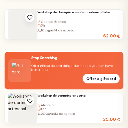
Workshop de champôs e condicionadores sólidos
Castelo Branco
3h
10
vagas
14 de agosto
62,00
€
Stop Searching
Offer giftcards and things like that so you can have
better idea
Offer a giftcard
Workshop de cerâmica artesanal
Alentejo
1.5h
20
vagas
13 de agosto
25,00
€