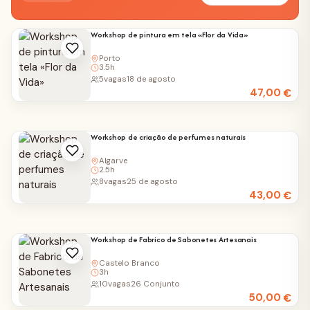
Workshop de pintura em tela «Flor da Vida»
Porto
3.5h
5
vagas
18 de agosto
47,00
€
Workshop de criação de perfumes naturais
Algarve
2.5h
8
vagas
25 de agosto
43,00
€
Workshop de Fabrico de Sabonetes Artesanais
Castelo Branco
3h
10
vagas
26 Conjunto
50,00
€