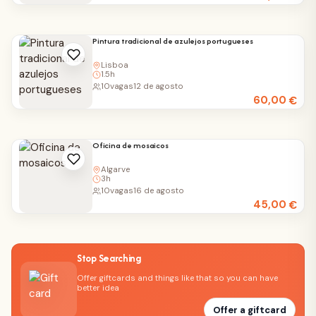
Pintura tradicional de azulejos portugueses
Lisboa
1.5h
10
vagas
12 de agosto
60,00
€
Oficina de mosaicos
Algarve
3h
10
vagas
16 de agosto
45,00
€
Stop Searching
Offer giftcards and things like that so you can have
better idea
Offer a giftcard