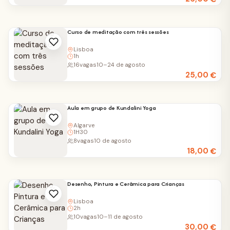
Curso de meditação com três sessões
Lisboa
1h
16
vagas
10–24 de agosto
25,00
€
Aula em grupo de Kundalini Yoga
Algarve
1H30
8
vagas
10 de agosto
18,00
€
Desenho, Pintura e Cerâmica para Crianças
Lisboa
2h
10
vagas
10–11 de agosto
30,00
€