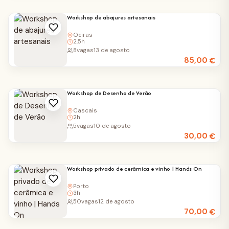
Workshop de abajures artesanais
Oeiras
2.5h
8
vagas
13 de agosto
85,00
€
Workshop de Desenho de Verão
Cascais
2h
5
vagas
10 de agosto
30,00
€
Workshop privado de cerâmica e vinho | Hands On
Porto
3h
50
vagas
12 de agosto
70,00
€