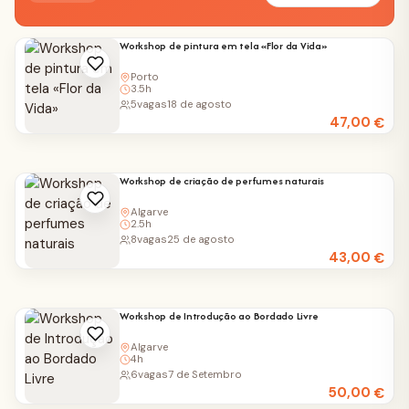
Workshop de pintura em tela «Flor da Vida»
Porto
3.5h
5
vagas
18 de agosto
47,00
€
Workshop de criação de perfumes naturais
Algarve
2.5h
8
vagas
25 de agosto
43,00
€
Workshop de Introdução ao Bordado Livre
Algarve
4h
6
vagas
7 de Setembro
50,00
€