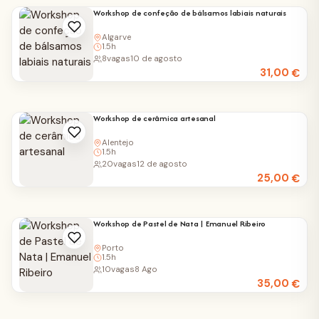
Workshop de confeção de bálsamos labiais naturais
Algarve
1.5h
8
vagas
10 de agosto
31,00
€
Workshop de cerâmica artesanal
Alentejo
1.5h
20
vagas
12 de agosto
25,00
€
Workshop de Pastel de Nata | Emanuel Ribeiro
Porto
1.5h
10
vagas
8 Ago
35,00
€