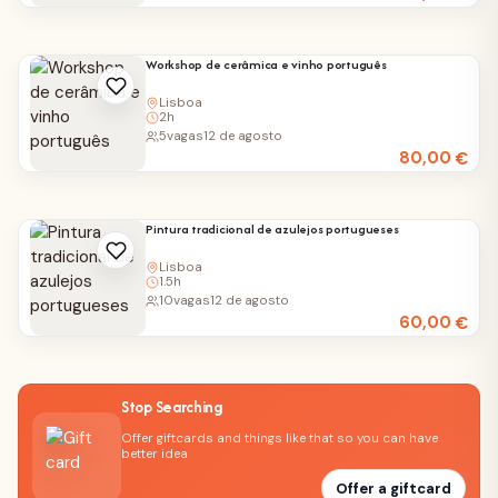
Workshop de cerâmica e vinho português
Lisboa
2h
5
vagas
12 de agosto
80,00
€
Pintura tradicional de azulejos portugueses
Lisboa
1.5h
10
vagas
12 de agosto
60,00
€
Stop Searching
Offer giftcards and things like that so you can have
better idea
Offer a giftcard