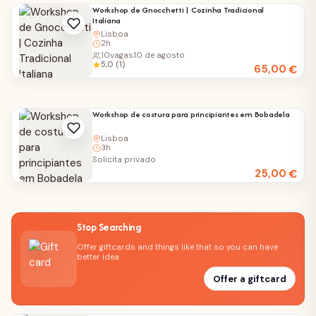
Workshop de Gnocchetti | Cozinha Tradicional
Italiana
Lisboa
2h
10
vagas
10 de agosto
5,0 (1)
65,00
€
Workshop de costura para principiantes em Bobadela
Lisboa
3h
Solicita privado
25,00
€
Stop Searching
Offer giftcards and things like that so you can have
better idea
Offer a giftcard