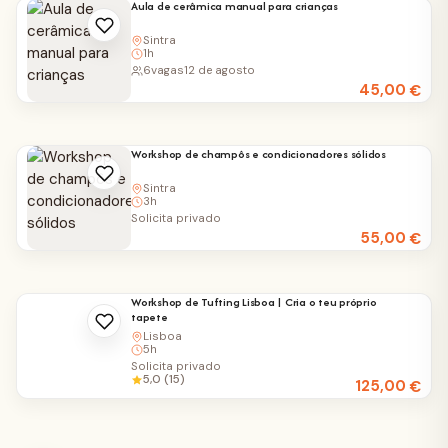
Aula de cerâmica manual para crianças
Sintra
1h
6
vagas
12 de agosto
45,00
€
Workshop de champôs e condicionadores sólidos
Sintra
3h
Solicita privado
55,00
€
Workshop de Tufting Lisboa | Cria o teu próprio
tapete
Lisboa
5h
Solicita privado
5,0 (15)
125,00
€