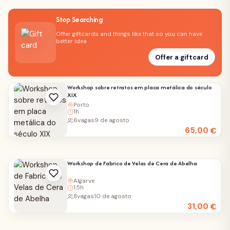
Stop Searching
Offer giftcards and things like that so you can have
better idea
Offer a giftcard
Workshop sobre retratos em placa metálica do século
XIX
Porto
1h
6
vagas
9 de agosto
65,00
€
Workshop de Fabrico de Velas de Cera de Abelha
Algarve
1.5h
8
vagas
10 de agosto
31,00
€