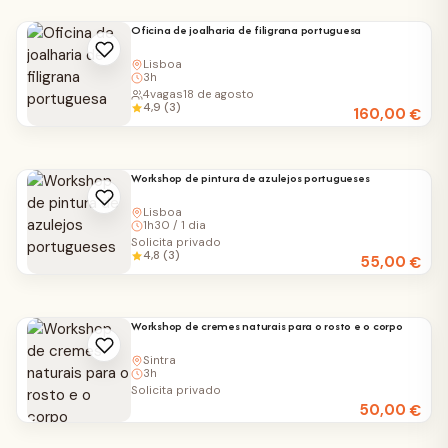
Oficina de joalharia de filigrana portuguesa
Lisboa
3h
4
vagas
18 de agosto
4,9 (3)
160,00
€
Workshop de pintura de azulejos portugueses
Lisboa
1h30 / 1 dia
Solicita privado
4,8 (3)
55,00
€
Workshop de cremes naturais para o rosto e o corpo
Sintra
3h
Solicita privado
50,00
€