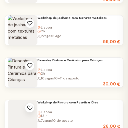
Workshop de joalharia com texturas metálicas
Lisboa
2h
2
vagas
8 Ago
55,00
€
Desenho, Pintura e Cerâmica para Crianças
Lisboa
2h
10
vagas
10–11 de agosto
30,00
€
Workshop de Pintura com Pastéis a Óleo
Lisboa
1,3 h
7
vagas
10 de agosto
26,00
€