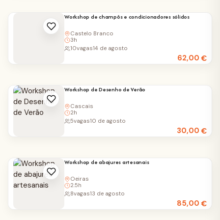
Workshop de champôs e condicionadores sólidos
Castelo Branco
3h
10
vagas
14 de agosto
62,00
€
Workshop de Desenho de Verão
Cascais
2h
5
vagas
10 de agosto
30,00
€
Workshop de abajures artesanais
Oeiras
2.5h
8
vagas
13 de agosto
85,00
€