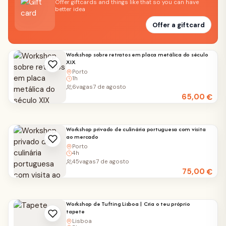
Offer giftcards and things like that so you can have
better idea
Offer a giftcard
Workshop sobre retratos em placa metálica do século
XIX
Porto
1h
6
vagas
7 de agosto
65,00
€
Workshop privado de culinária portuguesa com visita
ao mercado
Porto
4h
45
vagas
7 de agosto
75,00
€
Workshop de Tufting Lisboa | Cria o teu próprio
tapete
Lisboa