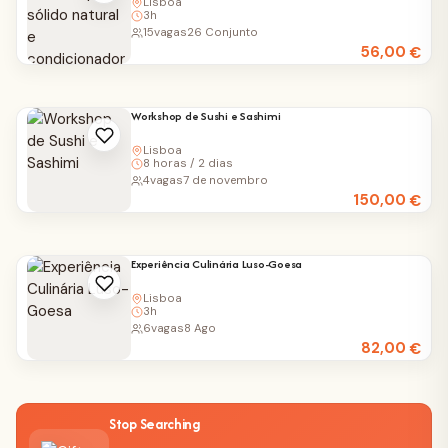
Lisboa
3h
15
vagas
26 Conjunto
56,00
€
Workshop de Sushi e Sashimi
Lisboa
8 horas / 2 dias
4
vagas
7 de novembro
150,00
€
Experiência Culinária Luso-Goesa
Lisboa
3h
6
vagas
8 Ago
82,00
€
Stop Searching