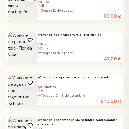
Lisboa
2h
5
vagas
12 de agosto
80,00
€
Workshop de pintura em tela «Flor da Vida»
Porto
3.5h
5
vagas
18 de agosto
47,00
€
Workshop de aguarela com pigmentos naturais
Coimbra
6h
10
vagas
10–13 de setembro
970,00
€
Workshop de champô sólido natural e condicionador
em creme