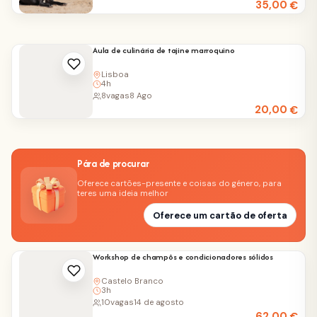
35,00
€
Aula de culinária de tajine marroquino
Lisboa
4h
8
vagas
8 Ago
20,00
€
Pára de procurar
Oferece cartões-presente e coisas do género, para
teres uma ideia melhor
Oferece um cartão de oferta
Workshop de champôs e condicionadores sólidos
Castelo Branco
3h
10
vagas
14 de agosto
62,00