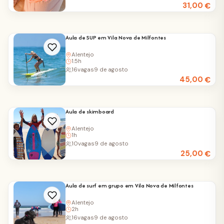
31,00
€
Aula de SUP em Vila Nova de Milfontes
Alentejo
1.5h
16
vagas
9 de agosto
45,00
€
Aula de skimboard
Alentejo
1h
10
vagas
9 de agosto
25,00
€
Aula de surf em grupo em Vila Nova de Milfontes
Alentejo
2h
16
vagas
9 de agosto