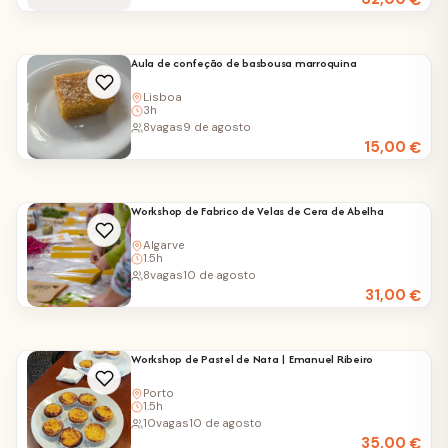
€
Aula de confeção de basbousa marroquina
Lisboa
3h
8
vagas
9 de agosto
15,00
€
Workshop de Fabrico de Velas de Cera de Abelha
Algarve
1.5h
8
vagas
10 de agosto
31,00
€
Workshop de Pastel de Nata | Emanuel Ribeiro
Porto
1.5h
10
vagas
10 de agosto
35,00
€