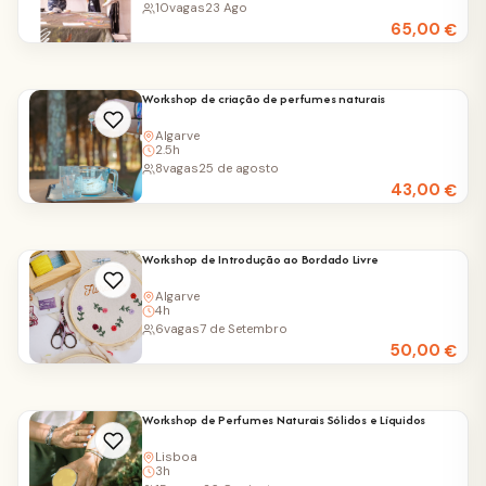
10
vagas
23 Ago
65,00
€
Workshop de criação de perfumes naturais
Algarve
2.5h
8
vagas
25 de agosto
43,00
€
Workshop de Introdução ao Bordado Livre
Algarve
4h
6
vagas
7 de Setembro
50,00
€
Workshop de Perfumes Naturais Sólidos e Líquidos
Lisboa
3h