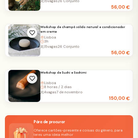
15
vagas
26 Conjunto
56,00
€
Workshop de champô sólido natural e condicionador
em creme
Lisboa
3h
15
vagas
26 Conjunto
56,00
€
Workshop de Sushi e Sashimi
Lisboa
8 horas / 2 dias
4
vagas
7 de novembro
150,00
€
Pára de procurar
Oferece cartões-presente e coisas do género, para
teres uma ideia melhor