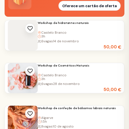
Oferece um cartão de oferta
Workshop de hidratantes naturais
Castelo Branco
3h
6
vagas
14 de novembro
50,00
€
Workshop de Cosméticos Naturais
Castelo Branco
3h
6
vagas
28 de novembro
50,00
€
Workshop de confeção de bálsamos labiais naturais
Algarve
1.5h
8
vagas
10 de agosto