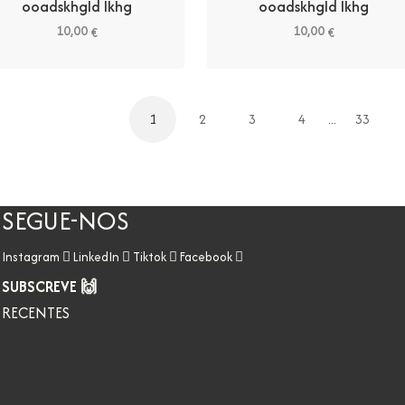
ooadskhgld lkhg
ooadskhgld lkhg
10,00
10,00
€
€
1
2
3
4
...
33
SEGUE-NOS
Instagram
LinkedIn
Tiktok
Facebook
SUBSCREVE 🙌
RECENTES