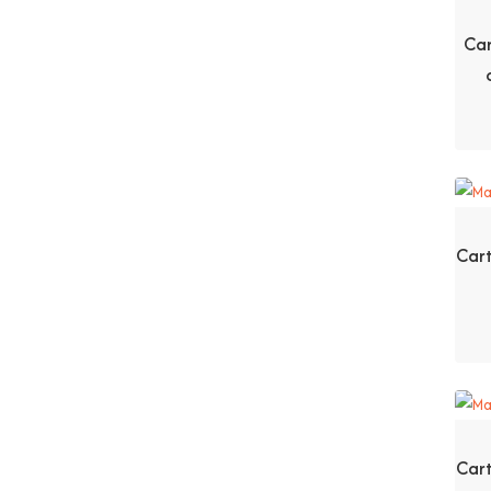
Car
Cart
Cart