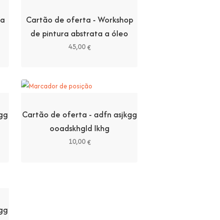
na
Cartão de oferta - Workshop
de pintura abstrata a óleo
45,00
€
kgg
Cartão de oferta - adfn asjkgg
ooadskhgld lkhg
10,00
€
kgg