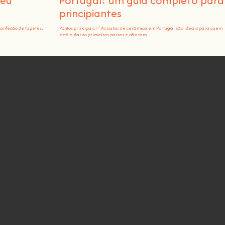
teu
Portugal: um guia completo para
principiantes
confeção de tapetes,
Pontos principais ✅ As aulas de cerâmica em Portugal são ideais para quem
está a dar os primeiros passos e não tem