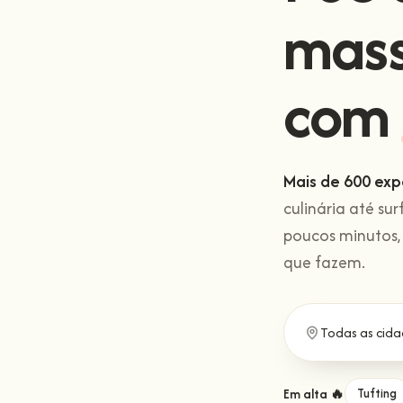
mas
com
Mais de 600 exp
culinária até sur
poucos minutos,
que fazem.
Em alta 🔥
Tufting