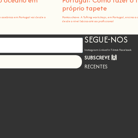
 o oceano em
Portugal: Como fazer o 
próprio tapete
e oceânico em Portugal vai desde o
Pontos-chave: A Tufting workshops, em Portugal, ensina a 
desde o nível básico até ao profissional
SEGUE-NOS
Instagram
LinkedIn
Tiktok
Facebook
SUBSCREVE 🙌
Let's go!
RECENTES