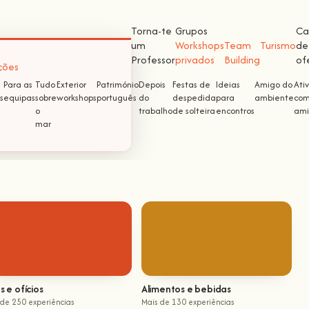
Torna-te
Grupos
Ca
um
Workshops
Team
Turismo
de
Professor
privados
Building
of
ções
Para as
Tudo
Exterior
Património
Depois
Festas de
Ideias
Amigo do
Ati
s
equipas
sobre
workshops
português
do
despedida
para
ambiente
com
o
trabalho
de solteira
encontros
ami
mar
s e ofícios
Alimentos e bebidas
 de 250 experiências
Mais de 130 experiências