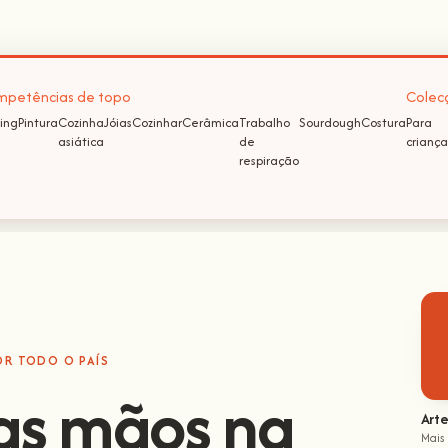
petências de topo
Colec
ing
Pintura
Cozinha
Jóias
Cozinhar
Cerâmica
Trabalho
Sourdough
Costura
Para
asiática
de
criança
respiração
OR TODO O PAÍS
as mãos na
Arte
Mais