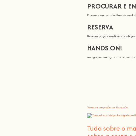
PROCURAR E E
Procura e encontra facilmente worksh
RESERVA
Reserva, paga e avalia o workshops 
HANDS ON!
Arregaça as mangas e começa a apre
Todos nós en
Aqui na
Hands On
, o nosso objetivo é
Tu trazes o conhecimento, nós fazemo
Torna-te um professor Hands On
Tudo sobre o m