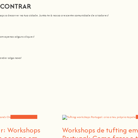
NCONTRAR
ops a decorrer na tua cidade. Junta-te à nossa crescente comunidade de criadores!
com apenas alguns cliques!
nder algo novo!
sinamos
Junta-te a nós nesta aventura onde vais despertar todo o nosso potencial: o c
 tornar a aprendizagem espetacular e divertida
.
s a comunidade crescer, porque t
Não há melhor maneira de aprender algo novo do que...
Hands On
.
Workshops e notícias
W
ar: Workshops
Workshops de tufting e