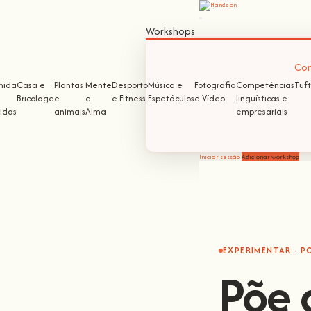
Workshops
Com
mida
Casa e
Plantas
Mente
Desporto
Música e
Fotografia
Competências
Tuft
Bricolage
e
e
e Fitness
Espetáculos
e Vídeo
linguísticas e
idas
animais
Alma
empresariais
Iniciar sessão
Adicionar workshop
EXPERIMENTAR · P
Põe 