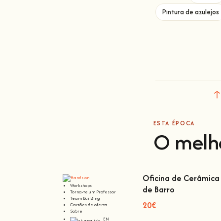
Pintura de azulejos
ESTA ÉPOCA
O melh
Oficina de Cerâmica 
Workshops
de Barro
Torna-te um Professor
Oficina de Cerâmica L
Team Building
Barro
20€
Cartões de oferta
Sobre
EN