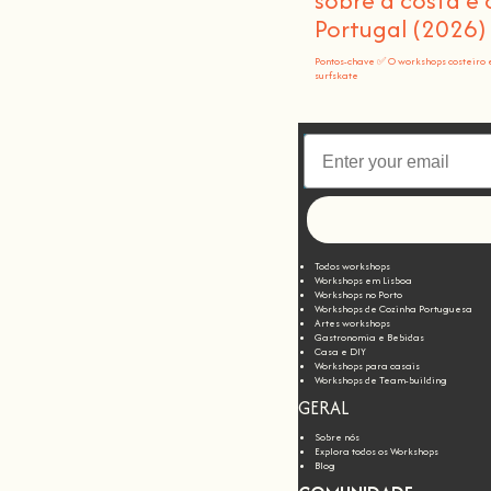
sobre a costa e
Portugal (2026)
Pontos-chave ✅ O workshops costeiro 
surfskate
Todos workshops
Workshops em Lisboa
Workshops no Porto
Workshops de Cozinha Portuguesa
Artes workshops
Gastronomia e Bebidas
Casa e DIY
Workshops para casais
Workshops de Team-building
GERAL
Sobre nós
Explora todos os Workshops
Blog