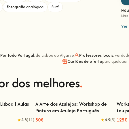
Fotografia analógica
Surf
Mús
Mais
Ver 
Por todo Portugal
, de Lisboa ao Algarve
Professores locais
, verdad
Cartões de oferta
para qualquer
or dos melhores
.
Lisboa | Aulas
A Arte dos Azulejos: Workshop de
Works
Pintura em Azulejo Português
teu p
isboa | Aulas de
A Arte dos Azulejos: Workshop de Pintura
Wor
em Azulejo Português
50€
125€
4.8
(11)
4.9
(5)