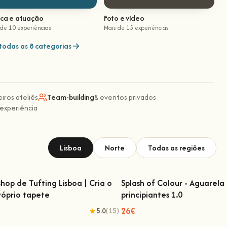
ica e atuação
Foto e vídeo
 de 10 experiências
Mais de 15 experiências
todas as 8 categorias
eiros ateliês
Team-building
& eventos privados
 experiência
Lisboa
Norte
Todas as regiões
hop de Tufting Lisboa | Cria o
Splash of Colour - Aguarela
róprio tapete
principiantes 1.0
kshop de Tufting Lisboa | Cria o teu
Splash of Colour - Aguarela
próprio tapete
principiantes 1.0
26€
5.0
(15)