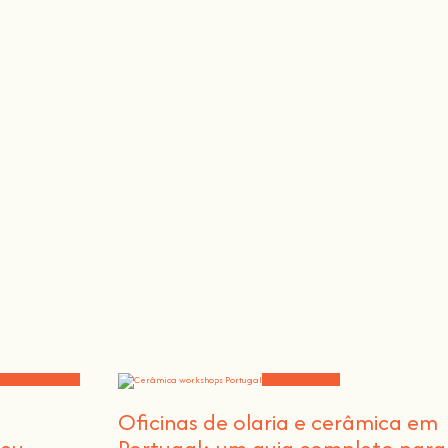
hef, o pintor, o cantor ou o apicultor.
orkshops e notícias
Educação e ensino
m
Oficinas de olaria e cerâmica em