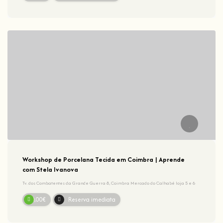
Workshop de Porcelana Tecida em Coimbra | Aprende
com Stela Ivanova
Tv. dos Combatentes da Grande Guerra 8, Coimbra Mercado do Calhabé loja 5 e 6
50,00€
Reserva imediata