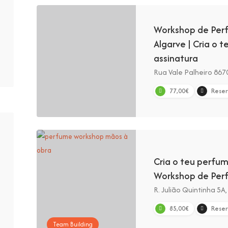
Workshop de Perf
Algarve | Cria o 
assinatura
Rua Vale Palheiro 8670
77,00€
Reser
Cria o teu perfum
Workshop de Perf
R. Julião Quintinha 5A
85,00€
Reser
Team Building