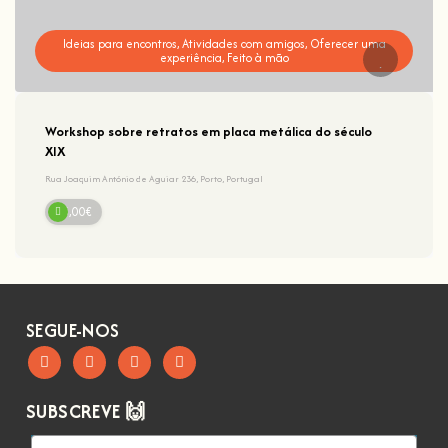
Ideias para encontros, Atividades com amigos, Oferecer uma
experiência, Feito à mão
Workshop sobre retratos em placa metálica do século
XIX
Rua Joaquim António de Aguiar 236, Porto, Portugal
65,00€
SEGUE-NOS
SUBSCREVE 🙌