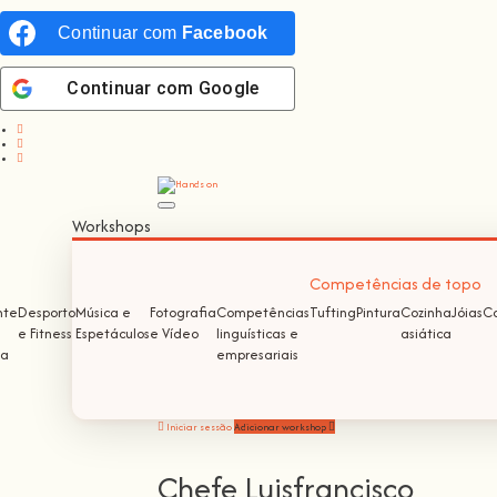
Continuar com
Facebook
Continuar com
Google
Workshops
Competências de topo
nte
Desporto
Música e
Fotografia
Competências
Tufting
Pintura
Cozinha
Jóias
Co
e Fitness
Espetáculos
e Vídeo
linguísticas e
asiática
ma
empresariais
Iniciar sessão
Adicionar workshop
Chefe Luisfrancisco