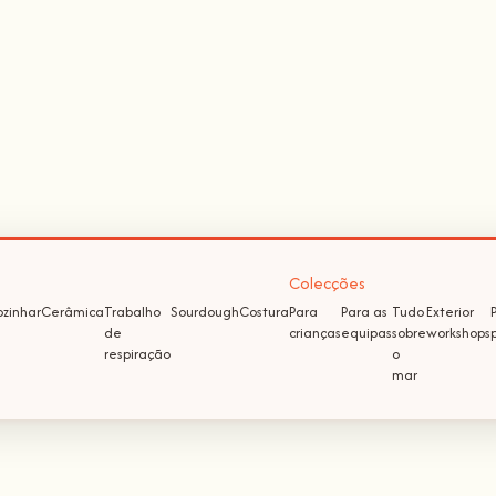
Colecções
zinhar
Cerâmica
Trabalho
Sourdough
Costura
Para
Para as
Tudo
Exterior
de
crianças
equipas
sobre
workshops
respiração
o
mar