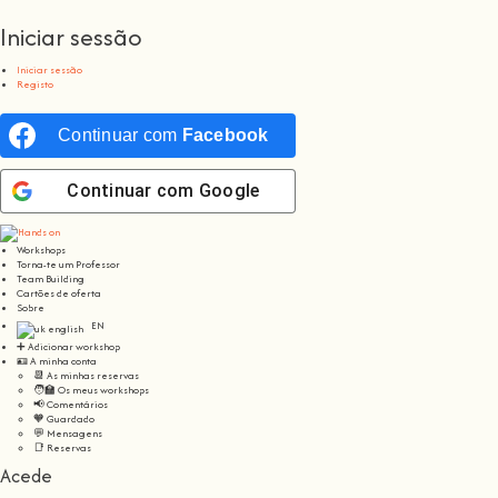
Iniciar sessão
Iniciar sessão
Registo
Continuar com
Facebook
Continuar com
Google
Workshops
Torna-te um Professor
Team Building
Cartões de oferta
Sobre
EN
➕ Adicionar workshop
🪪 A minha conta
📆 As minhas reservas
🧑‍🏫 Os meus workshops
📢 Comentários
🧡 Guardado
💬 Mensagens
📑 Reservas
Acede