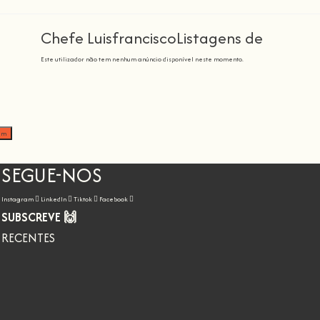
Chefe LuisfranciscoListagens de
Este utilizador não tem nenhum anúncio disponível neste momento.
em
SEGUE-NOS
Instagram
LinkedIn
Tiktok
Facebook
SUBSCREVE 🙌
RECENTES