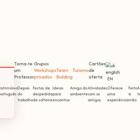
Torna-te
Grupos
Cartões
um
Workshops
Team
Turismo
de
Professor
privados
Building
oferta
EN
Património
Depois
Festas de
Ideias
Amigo do
Atividades
Oferece
Feito
A
português
do
despedida
para
ambiente
com os
uma
à
t
trabalho
de solteira
encontros
amigos
experiência
mão