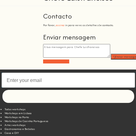
Contacto
Por favor,
assina
in para veres os detalhes de contacto.
Enviar mensagem
Enviar mensag
Enviar mensagem
Let's go!
Todos workshops
Workshops em Lisboa
Workshops no Porto
Workshops de Cozinha Portuguesa
Artes workshops
Gastronomia e Bebidas
Casa e DIY