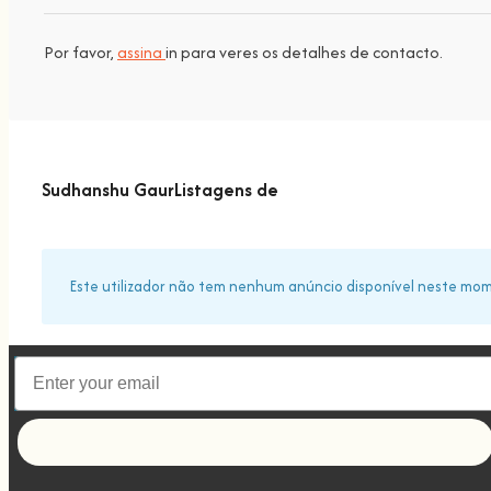
Por favor,
assina
in para veres os detalhes de contacto.
Sudhanshu GaurListagens de
Este utilizador não tem nenhum anúncio disponível neste mo
Let's go!