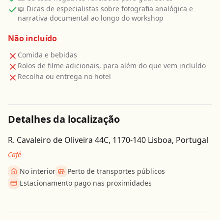
📖 Dicas de especialistas sobre fotografia analógica e
narrativa documental ao longo do workshop
Não incluído
Comida e bebidas
Rolos de filme adicionais, para além do que vem incluído
Recolha ou entrega no hotel
Detalhes da localização
R. Cavaleiro de Oliveira 44C, 1170-140 Lisboa, Portugal
Café
No interior
Perto de transportes públicos
Estacionamento pago nas proximidades
Obter direcções
Leaflet
| ©
OpenStreetMap
contributors