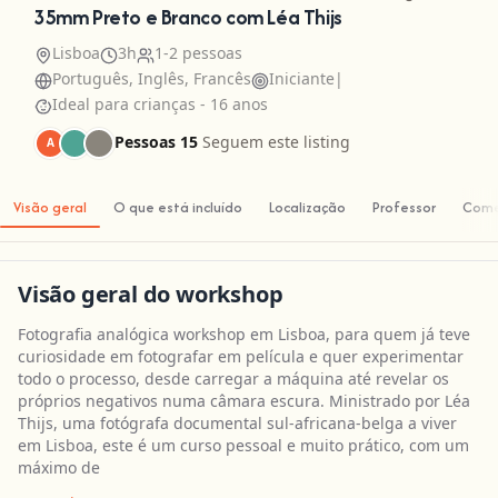
35mm Preto e Branco com Léa Thijs
Lisboa
3h
1-2 pessoas
Português, Inglês, Francês
Iniciante
|
Ideal para crianças - 16 anos
Pessoas 15
Seguem este listing
A
Visão geral
O que está incluído
Localização
Professor
Come
Visão geral do workshop
Fotografia analógica workshop em Lisboa, para quem já teve
curiosidade em fotografar em película e quer experimentar
todo o processo, desde carregar a máquina até revelar os
próprios negativos numa câmara escura. Ministrado por Léa
Thijs, uma fotógrafa documental sul-africana-belga a viver
em Lisboa, este é um curso pessoal e muito prático, com um
máximo de