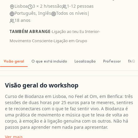
Lisboa
3 × 2 h/sessão
1-12 pessoas
Português, Inglês
Todos os níveis
|
18 anos
TAMBÉM ABRANGE
-
Ligação ao teu Eu Interior
-
Movimento Consciente
-
Ligação em Grupo
Visão geral
O que está incluído
Localização
Professor
FAQ
Visão geral do workshop
Curso de Biodanza em Lisboa, no Feel at Om, em Benfica: três
sessões de duas horas por 25 euros para te mexeres, sentires
e te reconectares com o que te faz sentir vivo. A Biodanza é
uma prática de movimento e música que te leva de volta ao
corpo, à emoção e à ligação genuína com os outros. Não há
passos para aprender nem nada para apresentar.
Ver mais