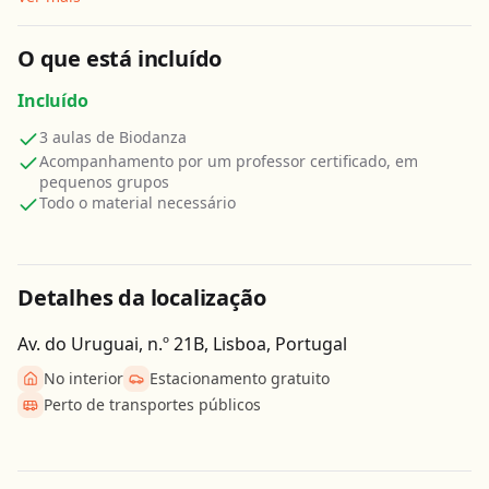
O que está incluído
Incluído
3 aulas de Biodanza
Acompanhamento por um professor certificado, em
pequenos grupos
Todo o material necessário
Detalhes da localização
Av. do Uruguai, n.º 21B, Lisboa, Portugal
No interior
Estacionamento gratuito
Perto de transportes públicos
Obter direcções
Leaflet
| ©
OpenStreetMap
contributors