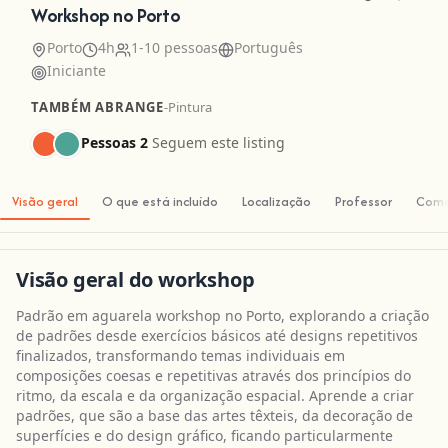
Workshop no Porto
Porto
4h
1-10 pessoas
Português
Iniciante
TAMBÉM ABRANGE
-
Pintura
Pessoas 2
Seguem este listing
Visão geral
O que está incluído
Localização
Professor
Come
Visão geral do workshop
Padrão em aguarela workshop no Porto, explorando a criação
de padrões desde exercícios básicos até designs repetitivos
finalizados, transformando temas individuais em
composições coesas e repetitivas através dos princípios do
ritmo, da escala e da organização espacial. Aprende a criar
padrões, que são a base das artes têxteis, da decoração de
superfícies e do design gráfico, ficando particularmente