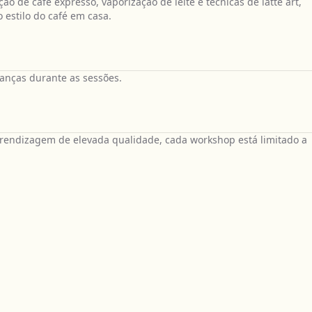
o de café expresso, vaporização de leite e técnicas de latte art,
 estilo do café em casa.
anças durante as sessões.
prendizagem de elevada qualidade, cada workshop está limitado a