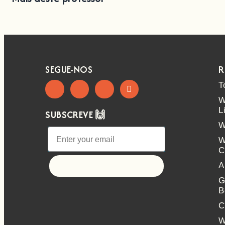
SEGUE-NOS
R
T
W
L
SUBSCREVE 🙌
W
W
C
A
Let's go!
G
B
C
W