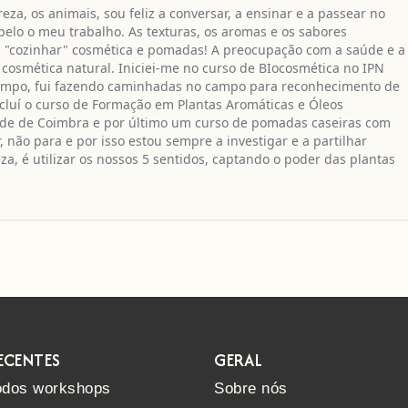
eza, os animais, sou feliz a conversar, a ensinar e a passear no
elo o meu trabalho. As texturas, os aromas e os sabores
 a "cozinhar" cosmética e pomadas! A preocupação com a saúde e a
 cosmética natural. Iniciei-me no curso de BIocosmética no IPN
 tempo, fui fazendo caminhadas no campo para reconhecimento de
luí o curso de Formação em Plantas Aromáticas e Óleos
dade de Coimbra e por último um curso de pomadas caseiras com
não para e por isso estou sempre a investigar e a partilhar
a, é utilizar os nossos 5 sentidos, captando o poder das plantas
ECENTES
GERAL
odos workshops
Sobre nós