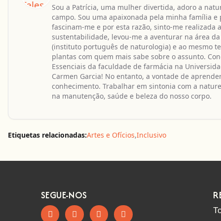
Sou a Patrícia, uma mulher divertida, adoro a natur
campo. Sou uma apaixonada pela minha família e p
fascinam-me e por esta razão, sinto-me realizada
sustentabilidade, levou-me a aventurar na área da
(instituto português de naturologia) e ao mesmo
plantas com quem mais sabe sobre o assunto. Conc
Essenciais da faculdade de farmácia na Universi
Carmen Garcia! No entanto, a vontade de aprender, 
conhecimento. Trabalhar em sintonia com a naturez
na manutenção, saúde e beleza do nosso corpo.
Etiquetas relacionadas:
Artes e Ofícios
,
Inclusivo
SEGUE-NOS
R
T