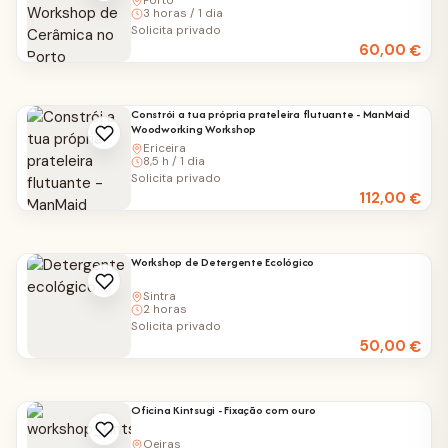
Porto
3 horas / 1 dia
Solicita privado
60,00
€
Constrói a tua própria prateleira flutuante - ManMaid
Woodworking Workshop
Ericeira
8,5 h / 1 dia
Solicita privado
112,00
€
Workshop de Detergente Ecológico
Sintra
2 horas
Solicita privado
50,00
€
Oficina Kintsugi - Fixação com ouro
Oeiras