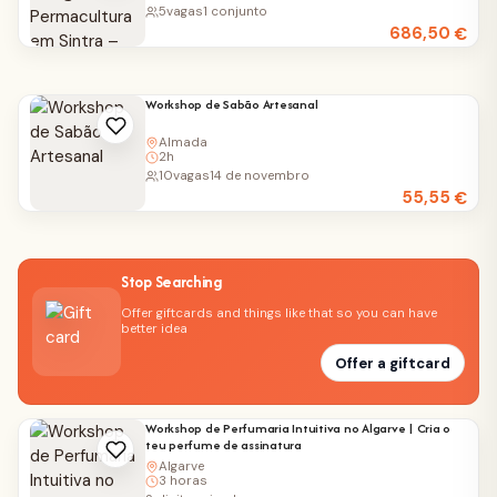
5
vagas
1 conjunto
686,50
€
Workshop de Sabão Artesanal
Almada
2h
10
vagas
14 de novembro
55,55
€
Stop Searching
Offer giftcards and things like that so you can have
better idea
Offer a giftcard
Workshop de Perfumaria Intuitiva no Algarve | Cria o
teu perfume de assinatura
Algarve
3 horas