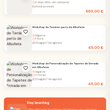
5 dias (fins-de-semana)
Solicita privado
660,00
€
Workshop de Terrários perto de Albufeira
Algarve
1 hora
12
vagas
7 de agosto
45,00
€
Workshop de Personalização de Tapetes de Entrada
em Albufeira
Algarve
2 horas
12
vagas
7 de agosto
45,00
€
Stop Searching
Offer giftcards and things like that so you can have