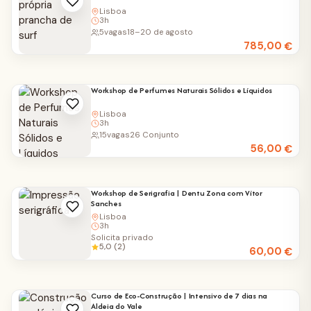
Lisboa
3h
5
vagas
18–20 de agosto
785,00
€
Workshop de Perfumes Naturais Sólidos e Líquidos
Lisboa
3h
15
vagas
26 Conjunto
56,00
€
Workshop de Serigrafia | Dentu Zona com Vítor
Sanches
Lisboa
3h
Solicita privado
5,0 (2)
60,00
€
Curso de Eco-Construção | Intensivo de 7 dias na
Aldeia do Vale