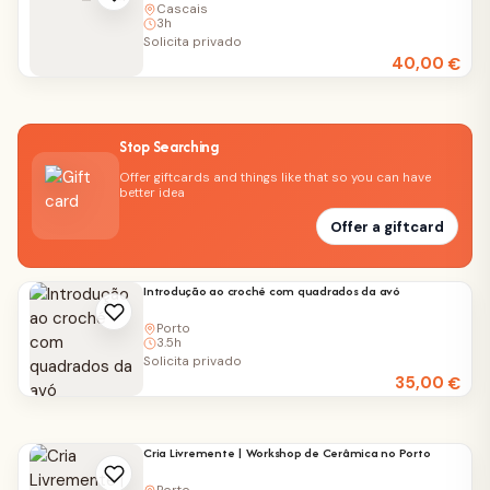
Cascais
3h
Solicita privado
40,00
€
Stop Searching
Offer giftcards and things like that so you can have
better idea
Offer a giftcard
Introdução ao croché com quadrados da avó
Porto
3.5h
Solicita privado
35,00
€
Cria Livremente | Workshop de Cerâmica no Porto