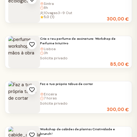
Sintra
8h
10
vagas
3–9 Out
5,0 (1)
300,00
€
Cria o teu perfume de assinatura: Workshop de
Perfume Intuitivo
Lisboa
3h
Solicita privado
85,00
€
Faz a tua própria tábua de cortar
Ericeira
7 horas
Solicita privado
300,00
€
Workshop de cabides de plantas Criatividade e
brunch!