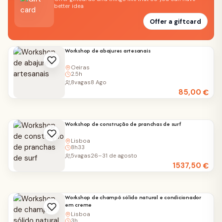
better idea
Offer a giftcard
Workshop de abajures artesanais
Oeiras
2.5h
8
vagas
8 Ago
85,00
€
Workshop de construção de pranchas de surf
Lisboa
8h33
5
vagas
26–31 de agosto
1537,50
€
Workshop de champô sólido natural e condicionador
em creme
Lisboa
3h