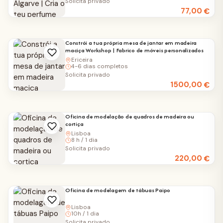
Solicita privado
77,00
€
Constrói a tua própria mesa de jantar em madeira
maciça Workshop | Fabrico de móveis personalizados
Ericeira
4-6 dias completos
Solicita privado
1500,00
€
Oficina de modelação de quadros de madeira ou
cortiça
Lisboa
8 h / 1 dia
Solicita privado
220,00
€
Oficina de modelagem de tábuas Paipo
Lisboa
10h / 1 dia
Solicita privado