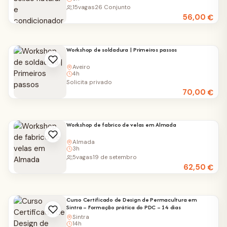
15
vagas
26 Conjunto
56,00
€
Workshop de soldadura | Primeiros passos
Aveiro
4h
Solicita privado
70,00
€
Workshop de fabrico de velas em Almada
Almada
3h
5
vagas
19 de setembro
62,50
€
Curso Certificado de Design de Permacultura em
Sintra – Formação prática do PDC – 14 dias
Sintra
14h