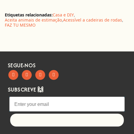
Etiquetas relacionadas:
Casa e DIY
,
Aceita animais de estimação
,
Acessível a cadeiras de rodas
,
FAZ TU MESMO
SEGUE-NOS
SUBSCREVE 🙌
Let's go!