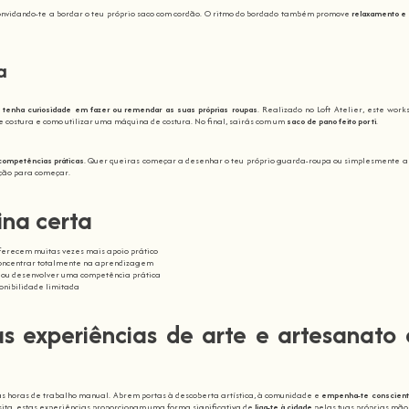
convidando-te a bordar o teu próprio saco com cordão. O ritmo do bordado também promove
relaxamento e
a
 tenha curiosidade em fazer ou remendar as suas próprias roupas
. Realizado no Loft Atelier, este wor
 costura e como utilizar uma máquina de costura. No final, sairás com um
saco de pano feito por ti
.
competências práticas
. Quer queiras começar a desenhar o teu próprio guarda-roupa ou simplesmente 
ação para começar.
ina certa
ferecem muitas vezes mais apoio prático
 concentrar totalmente na aprendizagem
al ou desenvolver uma competência prática
onibilidade limitada
s experiências de arte e artesanato
s horas de trabalho manual. Abrem portas à descoberta artística, à comunidade e
empenha-te conscien
isita, estas experiências proporcionam uma forma significativa de
liga-te à cidade
pelas tuas próprias mão