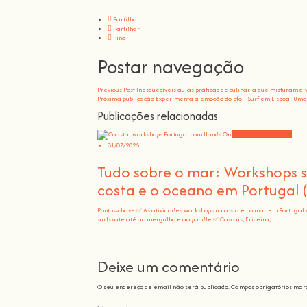
Partilhar
Partilhar
Pino
Postar navegação
Previous Post
Inesquecíveis aulas práticas de culinária que misturam di
Próxima publicação
Experimenta a emoção do Efoil Surf em Lisboa: Uma 
Publicações relacionadas
Workshops e notícias
31/07/2026
Tudo sobre o mar: Workshops 
costa e o oceano em Portugal 
Pontos-chave ✅ As atividades workshops na costa e no mar em Portugal 
surfskate até ao mergulho e ao paddle ✅ Cascais, Ericeira,
Deixe um comentário
O seu endereço de email não será publicado.
Campos obrigatórios mar