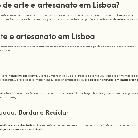
 de arte e artesanato em Lisboa?
ntido de comunidade. Participar num workshop permite-te explorar estes elementos enquanto
apoia os artis
portunidade de criar lembranças significativas, desenvolver competências práticas e
abranda através de
rte e artesanato em Lisboa
stes workshops de arte e artesanato em Lisboa oferecem a oportunidade perfeita para aprenderes novas
te único.
io para
transformação criativa
. Usando uma técnica que ela própria desenvolveu, vais experimentar a q
pirografia. O processo cria imagens nebulosas e texturizadas,
evoca paisagens naturais e memória orgâni
oal
através da interação entre a chama e a madeira. Os participantes são guiados em cada passo,
com um pirógrafo.
ado: Bordar e Reciclar
tabilidade e no slow fashion
. Aprenderás os pontos fundamentais, como transferir desenhos e como traba
a ligar-te ao artesanato tradicional
.