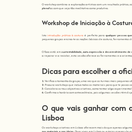
O workshop combina a exploração artística com um resultado prático, 
plena
Faz com que seja tão meditativo como produtivo.
Workshop de Iniciação à Costur
Isto
introdução prática à costura
é perfeito para
qualquer pessoa que
pequenos grupos ensina-te as noções básicas de costura, ferramentas de
O foco está em
sustentabilidade, auto-expressão e desenvolvimento de 
a reparar e a reciclar, esta sessão oferece as ferramentas e a orient
Dicas para escolher a ofic
1:
Verifica o tamanho do grupo, uma vez que as turmas mais pequenas o
2:
Procura workshops que inclua todos os materiais para que te possas
3:
Considera os teus objectivos criativos, como tentar algo experiment
4:
Confirma o horário com antecedência, pois algumas sessões têm disp
O que vais ganhar com a
Lisboa
Os workshops criativos em Lisboa oferecem mais do que apenas alguma
nos materiais e nas ideias
. Quer vivas em Lisboa ou estejas apenas de v