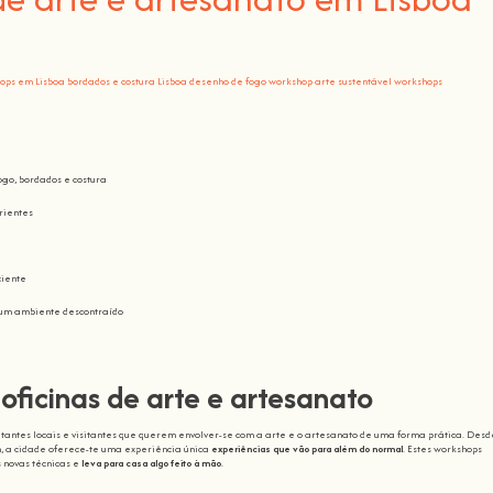
hops em Lisboa
bordados e costura Lisboa
desenho de fogo workshop
arte sustentável workshops
go, bordados e costura
erientes
ciente
 um ambiente descontraído
oficinas de arte e artesanato
bitantes locais e visitantes que querem envolver-se com a arte e o artesanato de uma forma prática. Desd
n, a cidade oferece-te uma experiência única
experiências que vão para além do normal
. Estes workshops
 novas técnicas e
leva para casa algo feito à mão
.