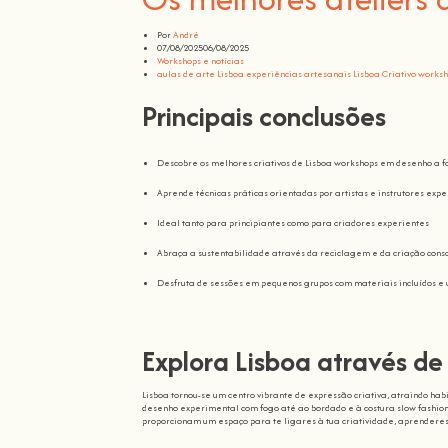
Por
André
07/08/2025
06/08/2025
Workshops e notícias
aulas de arte Lisboa
experiências artesanais Lisboa
Criativo works
Principais conclusões
Descobre os melhores criativos de Lisboa workshops em desenho a fo
Aprende técnicas práticas orientadas por artistas e instrutores exp
Ideal tanto para principiantes como para criadores experientes
Abraça a sustentabilidade através da reciclagem e da criação cons
Desfruta de sessões em pequenos grupos com materiais incluídos e
Explora Lisboa através de 
Lisboa tornou-se um centro vibrante de expressão criativa, atraindo ha
desenho experimental com fogo até ao bordado e à costura slow fashio
proporcionam um espaço para te ligares à tua criatividade, aprenderes