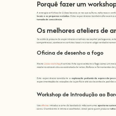
Porquê fazer um workshop
A energia artística de Lisboa baseia-se na sua cultura, natureza e se
locais e os pequenos estúdios
. Estas experiências também oferecem a o
tomada de consciência
.
Os melhores ateliers de a
Se estás à procura de experiências criativas na capital portuguesa, e
competências, conheceres artistas locais e criares algo verdadeiramen
Oficina de desenho a fogo
Neste
único workshop
A artista Arta apresenta-te o fogo como um me
madeira através do uso controlado de velas, fósforos e ferramentas de 
Esta experiência convida-te a
exploração profunda da expressão pess
experimentação de reacções de superfície até ao desenho de padrões 
Workshop de Introdução ao Bord
Isto
oficina
introduz a arte do bordado à mão com uma
aposta na susten
cores. O ambiente é íntimo e acolhedor, ideal para quem procura
volta 