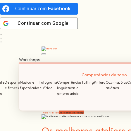
Continuar com
Facebook
Continuar com
Google
Workshops
Competências de topo
nte
Desporto
Música e
Fotografia
Competências
Tufting
Pintura
Cozinha
Jóias
Co
e Fitness
Espetáculos
e Vídeo
linguísticas e
asiática
ma
empresariais
Iniciar sessão
Adicionar workshop
Os melhores ateliers 