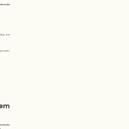
 atenção
kshop em
aprender
 em
temente
s.