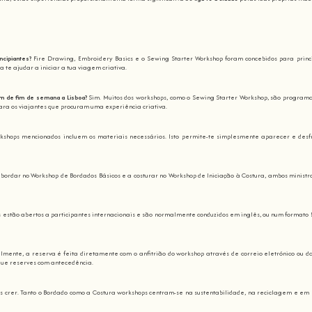
ncipiantes?
Fire Drawing, Embroidery Basics e o Sewing Starter Workshop foram concebidos para princ
 te ajudar a iniciar a tua viagem criativa.
em de fim de semana a Lisboa?
Sim. Muitos dos workshops, como o Sewing Starter Workshop, são program
ara os viajantes que procuram uma experiência criativa.
rkshops mencionados incluem os materiais necessários. Isto permite-te simplesmente aparecer e desf
bordar no Workshop de Bordados Básicos e a costurar no Workshop de Iniciação à Costura, ambos ministr
s estão abertos a participantes internacionais e são normalmente conduzidos em inglês, ou num formato 
mente, a reserva é feita diretamente com o anfitrião do workshop através de correio eletrónico ou d
que reserves com antecedência.
 crer. Tanto o Bordado como a Costura workshops centram-se na sustentabilidade, na reciclagem e em 