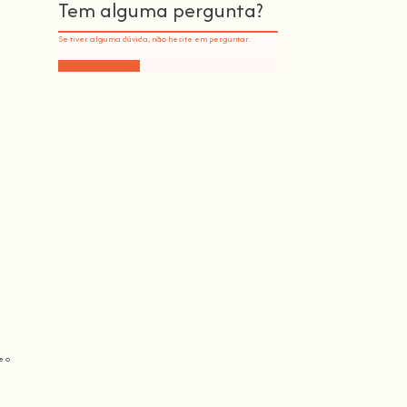
Tem alguma pergunta?
Se tiver alguma dúvida, não hesite em perguntar.
Deixe-nos uma linha
e o