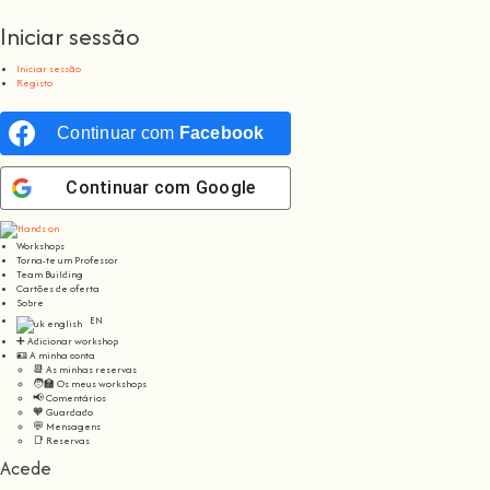
Iniciar sessão
Iniciar sessão
Registo
Continuar com
Facebook
Continuar com
Google
Workshops
Torna-te um Professor
Team Building
Cartões de oferta
Sobre
EN
➕ Adicionar workshop
🪪 A minha conta
📆 As minhas reservas
🧑‍🏫 Os meus workshops
📢 Comentários
🧡 Guardado
💬 Mensagens
📑 Reservas
Acede