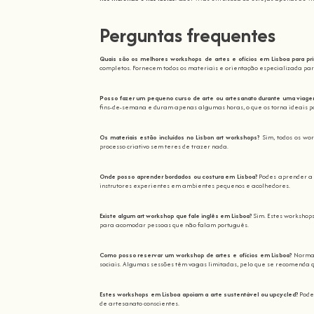
Perguntas frequentes
Quais são os melhores workshops de artes e ofícios em Lisboa para pri
completos. Fornecem todos os materiais e orientação especializada para
Posso fazer um pequeno curso de arte ou artesanato durante uma viag
fins-de-semana e duram apenas algumas horas, o que os torna ideais p
Os materiais estão incluídos no Lisbon art workshops?
Sim, todos os wo
processo criativo sem teres de trazer nada.
Onde posso aprender bordados ou costura em Lisboa?
Podes aprender a 
instrutores experientes em ambientes pequenos e acolhedores.
Existe algum art workshop que fale inglês em Lisboa?
Sim. Estes workshop
para acomodar pessoas que não falam português.
Como posso reservar um workshop de artes e ofícios em Lisboa?
Normal
sociais. Algumas sessões têm vagas limitadas, pelo que se recomenda 
Estes workshops em Lisboa apoiam a arte sustentável ou upcycled?
Podes
de artesanato conscientes.