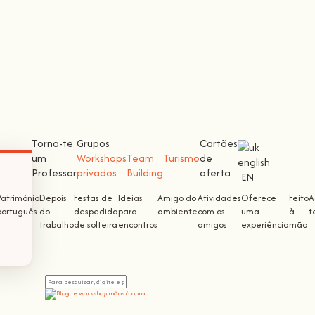
Torna-te
Grupos
Cartões
um
Workshops
Team
Turismo
de
Professor
privados
Building
oferta
EN
Património
Depois
Festas de
Ideias
Amigo do
Atividades
Oferece
Feito
A
português
do
despedida
para
ambiente
com os
uma
à
t
trabalho
de solteira
encontros
amigos
experiência
mão