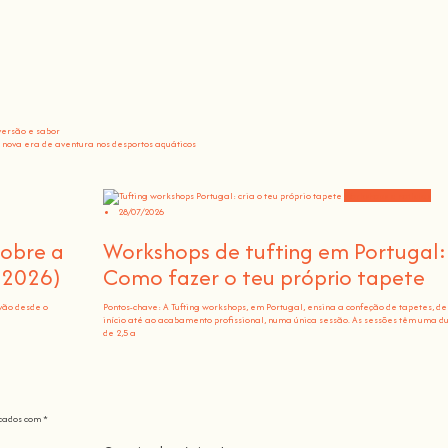
versão e sabor
nova era de aventura nos desportos aquáticos
Workshops e notícias
28/07/2026
sobre a
Workshops de tufting em Portugal:
(2026)
Como fazer o teu próprio tapete
vão desde o
Pontos-chave: A Tufting workshops, em Portugal, ensina a confeção de tapetes, de
início até ao acabamento profissional, numa única sessão. As sessões têm uma d
de 2,5 a
cados com
*