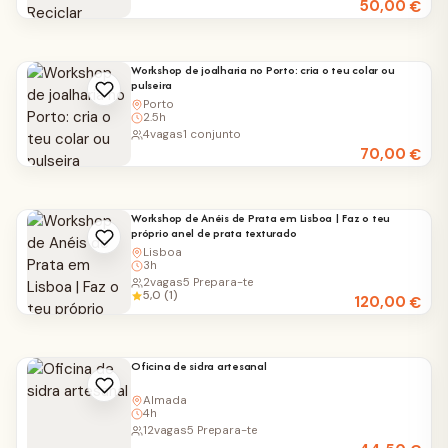
50,00
€
Workshop de joalharia no Porto: cria o teu colar ou
pulseira
Porto
2.5h
4
vagas
1 conjunto
70,00
€
Workshop de Anéis de Prata em Lisboa | Faz o teu
próprio anel de prata texturado
Lisboa
3h
2
vagas
5 Prepara-te
5,0 (1)
120,00
€
Oficina de sidra artesanal
Almada
4h
12
vagas
5 Prepara-te