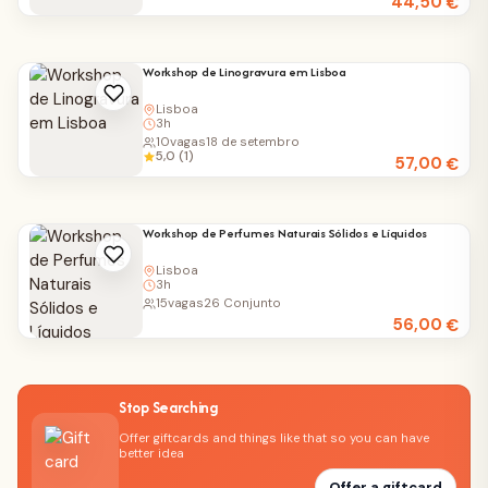
44,50
€
Workshop de Linogravura em Lisboa
Lisboa
3h
10
vagas
18 de setembro
5,0 (1)
57,00
€
Workshop de Perfumes Naturais Sólidos e Líquidos
Lisboa
3h
15
vagas
26 Conjunto
56,00
€
Stop Searching
Offer giftcards and things like that so you can have
better idea
Offer a giftcard