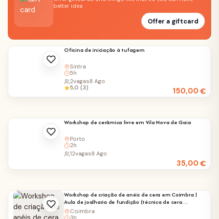
better idea
Offer a giftcard
Oficina de iniciação à tufagem
Sintra
5h
2
vagas
8 Ago
5,0 (3)
150,00
€
Workshop de cerâmica livre em Vila Nova de Gaia
Porto
2h
12
vagas
8 Ago
35,00
€
Workshop de criação de anéis de cera em Coimbra |
Aula de joalharia de fundição (técnica de cera
perdida)
Coimbra
3h