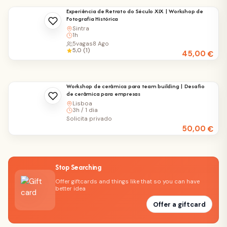
Experiência de Retrato do Século XIX | Workshop de
Fotografia Histórica
Sintra
1h
5
vagas
8 Ago
5,0 (1)
45,00
€
Workshop de cerâmica para team building | Desafio
de cerâmica para empresas
Lisboa
3h / 1 dia
Solicita privado
50,00
€
Stop Searching
Offer giftcards and things like that so you can have
better idea
Offer a giftcard