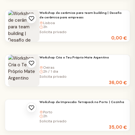
Workshop de cerâmica para team building | Desafio
de cerâmica para empresas
Lisboa
3h
Solicita privado
0,00
€
Workshop Cria o Teu Próprio Mate Argentino
Oeiras
2h / 1 dia
Solicita privado
36,00
€
Workshop de Impressão Tetrapack no Porto | Cozinha
Porto
2h
Solicita privado
35,00
€