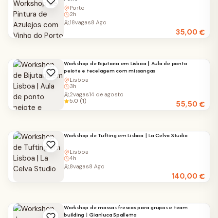
Porto
2h
18
vagas
8 Ago
35,00
€
Workshop de Bijutaria em Lisboa | Aula de ponto
peiote e tecelagem com missangas
Lisboa
3h
2
vagas
14 de agosto
5,0 (1)
55,50
€
Workshop de Tufting em Lisboa | La Celva Studio
Lisboa
4h
8
vagas
8 Ago
140,00
€
Workshop de massas frescas para grupos e team
building | Gianluca Spalletta