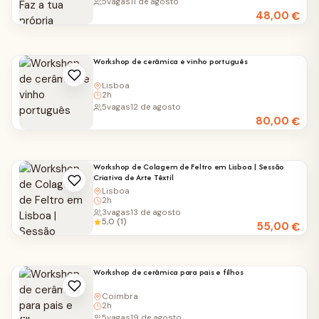
5
vagas
11 de agosto
48,00
€
Workshop de cerâmica e vinho português
Lisboa
2h
5
vagas
12 de agosto
80,00
€
Workshop de Colagem de Feltro em Lisboa | Sessão
Criativa de Arte Têxtil
Lisboa
2h
3
vagas
13 de agosto
5,0 (1)
55,00
€
Workshop de cerâmica para pais e filhos
Coimbra
2h
5
vagas
19 de agosto