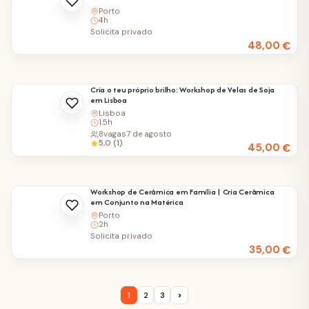
Porto
4h
Solicita privado
48,00
€
Cria o teu próprio brilho: Workshop de Velas de Soja
em Lisboa
Lisboa
1.5h
8
vagas
7 de agosto
5,0 (1)
45,00
€
Workshop de Cerâmica em Família | Cria Cerâmica
em Conjunto na Matérica
Porto
2h
Solicita privado
35,00
€
›
1
2
3