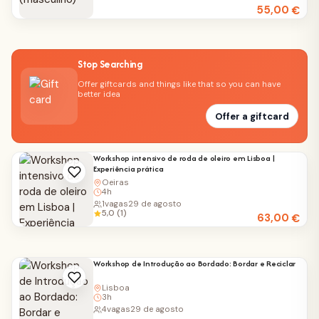
55,00
€
Stop Searching
Offer giftcards and things like that so you can have
better idea
Offer a giftcard
Workshop intensivo de roda de oleiro em Lisboa |
Experiência prática
Oeiras
4h
1
vagas
29 de agosto
5,0 (1)
63,00
€
Workshop de Introdução ao Bordado: Bordar e Reciclar
Lisboa
3h
4
vagas
29 de agosto