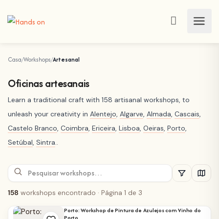
Casa
Workshops
Artesanal
Oficinas artesanais
Learn a traditional craft with 158 artisanal workshops, to
unleash your creativity in
Alentejo
,
Algarve
,
Almada
,
Cascais
,
Castelo Branco
,
Coimbra
,
Ericeira
,
Lisboa
,
Oeiras
,
Porto
,
Setúbal
,
Sintra
..
158
workshops encontrado
· Página 1 de 3
Porto: Workshop de Pintura de Azulejos com Vinho do
Porto