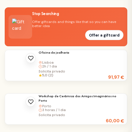
Stop Searching
Offer giftcards and things like that so you can have
better idea
Offer a giftcard
Oficina de joalharia
Lisboa
2h / 1 dia
Solicita privado
5,0 (2)
91,97
€
Workshop de Cerâmica dos Amigos Imaginários no
Porto
Porto
3 horas / 1 dia
Solicita privado
60,00
€