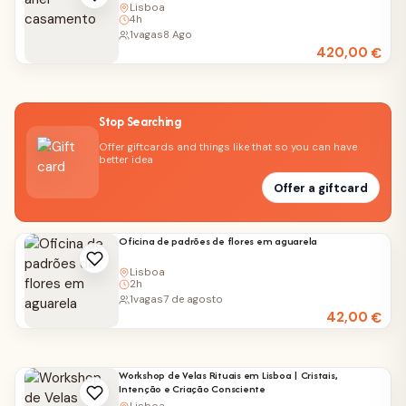
Lisboa
4h
1
vagas
8 Ago
420,00
€
Stop Searching
Offer giftcards and things like that so you can have
better idea
Offer a giftcard
Oficina de padrões de flores em aguarela
Lisboa
2h
1
vagas
7 de agosto
42,00
€
Workshop de Velas Rituais em Lisboa | Cristais,
Intenção e Criação Consciente