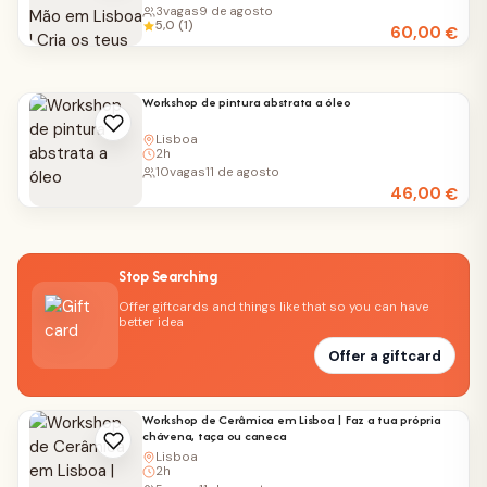
3
vagas
9 de agosto
5,0 (1)
60,00
€
Workshop de pintura abstrata a óleo
Lisboa
2h
10
vagas
11 de agosto
46,00
€
Stop Searching
Offer giftcards and things like that so you can have
better idea
Offer a giftcard
Workshop de Cerâmica em Lisboa | Faz a tua própria
chávena, taça ou caneca
Lisboa
2h