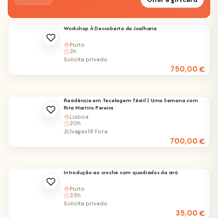
Workshop À Descoberta da Joalharia
Porto
3h
Solicita privado
750,00
€
Residência em Tecelagem Têxtil | Uma Semana com
Rita Martins Pereira
Lisboa
20h
1
vagas
19 Fora
700,00
€
Introdução ao croché com quadrados da avó
Porto
3.5h
Solicita privado
35,00
€