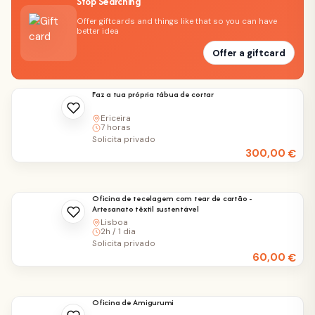
Stop Searching
Offer giftcards and things like that so you can have
better idea
Offer a giftcard
Faz a tua própria tábua de cortar
Ericeira
7 horas
Solicita privado
300,00
€
Oficina de tecelagem com tear de cartão -
Artesanato têxtil sustentável
Lisboa
2h / 1 dia
Solicita privado
60,00
€
Oficina de Amigurumi