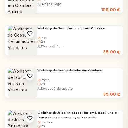
8
vagas
8 Ago
155,00
€
Workshop de Gesso Perfumado em Valadares
Porto
2h
12
vagas
8 Ago
35,00
€
Workshop de fabrico de velas em Valadares
Porto
2h
12
vagas
9 de agosto
35,00
€
Workshop de Jóias Pintadas à Mão em Lisboa | Cria os
teus próprios brincos, pingentes e anéis
Lisboa
2h