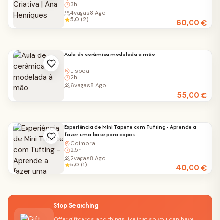
3h
4
vagas
8 Ago
5,0 (2)
60,00
€
Aula de cerâmica modelada à mão
Lisboa
2h
6
vagas
8 Ago
55,00
€
Experiência de Mini Tapete com Tufting - Aprende a
fazer uma base para copos
Coimbra
2.5h
2
vagas
8 Ago
5,0 (1)
40,00
€
Stop Searching
Offer giftcards and things like that so you can have