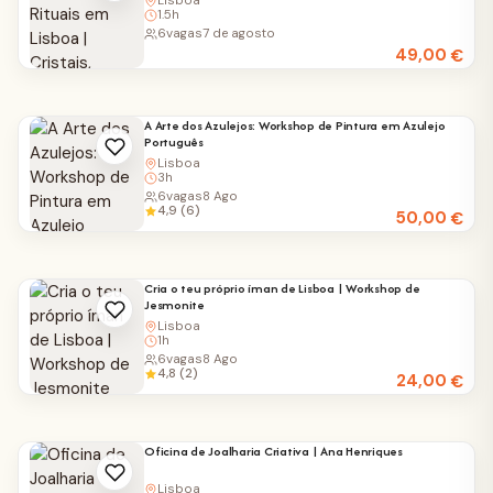
Lisboa
1.5h
6
vagas
7 de agosto
49,00
€
A Arte dos Azulejos: Workshop de Pintura em Azulejo
Português
Lisboa
3h
6
vagas
8 Ago
4,9 (6)
50,00
€
Cria o teu próprio íman de Lisboa | Workshop de
Jesmonite
Lisboa
1h
6
vagas
8 Ago
4,8 (2)
24,00
€
Oficina de Joalharia Criativa | Ana Henriques
Lisboa