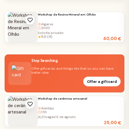
Workshop de Resina Mineral em Olhão
Algarve
2H30
Solicita privado
5,0 (4)
40,00
€
Stop Searching
Offer giftcards and things like that so you can have
better idea
Offer a giftcard
Workshop de cerâmica artesanal
Alentejo
1.5h
20
vagas
12 de agosto
25,00
€