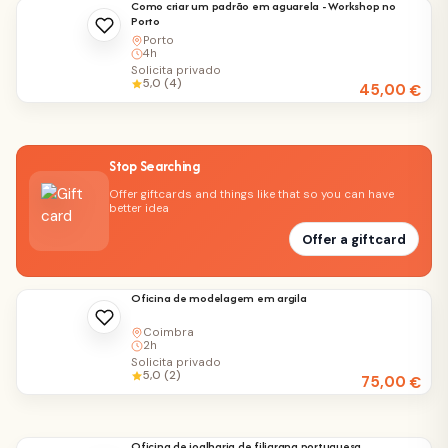
Como criar um padrão em aguarela - Workshop no
Porto
Porto
4h
Solicita privado
5,0 (4)
45,00
€
Stop Searching
Offer giftcards and things like that so you can have
better idea
Offer a giftcard
Oficina de modelagem em argila
Coimbra
2h
Solicita privado
5,0 (2)
75,00
€
Oficina de joalharia de filigrana portuguesa