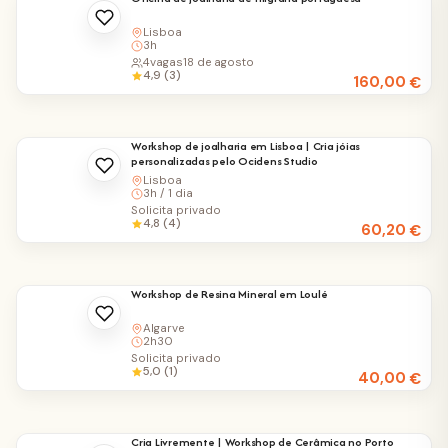
Lisboa
3h
4
vagas
18 de agosto
4,9 (3)
160,00
€
Workshop de joalharia em Lisboa | Cria jóias
personalizadas pelo Ocidens Studio
Lisboa
3h / 1 dia
Solicita privado
4,8 (4)
60,20
€
Workshop de Resina Mineral em Loulé
Algarve
2h30
Solicita privado
5,0 (1)
40,00
€
Cria Livremente | Workshop de Cerâmica no Porto