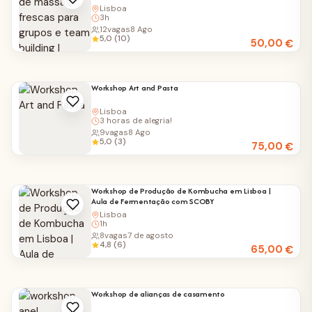
Lisboa
3h
12
vagas
8 Ago
5,0 (10)
50,00
€
Workshop Art and Pasta
Lisboa
3 horas de alegria!
9
vagas
8 Ago
5,0 (3)
75,00
€
Workshop de Produção de Kombucha em Lisboa |
Aula de Fermentação com SCOBY
Lisboa
1h
8
vagas
7 de agosto
4,8 (6)
65,00
€
Workshop de alianças de casamento