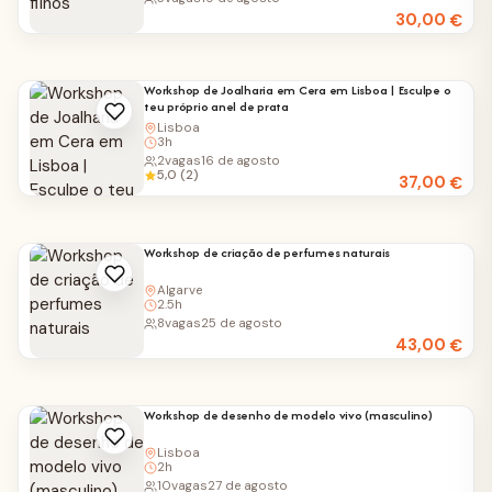
30,00
€
Workshop de Joalharia em Cera em Lisboa | Esculpe o
teu próprio anel de prata
Lisboa
3h
2
vagas
16 de agosto
5,0 (2)
37,00
€
Workshop de criação de perfumes naturais
Algarve
2.5h
8
vagas
25 de agosto
43,00
€
Workshop de desenho de modelo vivo (masculino)
Lisboa
2h
10
vagas
27 de agosto