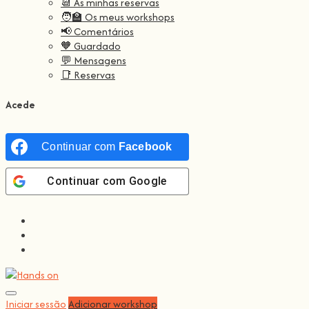
📆 As minhas reservas
🧑‍🏫 Os meus workshops
📢 Comentários
🧡 Guardado
💬 Mensagens
📑 Reservas
Acede
Continuar com
Facebook
Continuar com
Google
Iniciar sessão
Adicionar workshop