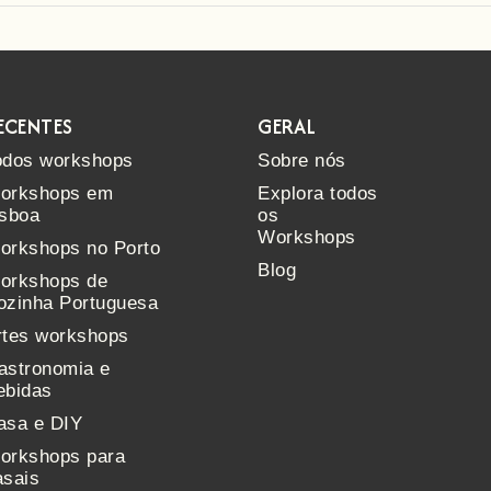
ECENTES
GERAL
odos workshops
Sobre nós
orkshops em
Explora todos
isboa
os
Workshops
orkshops no Porto
Blog
orkshops de
ozinha Portuguesa
rtes workshops
astronomia e
ebidas
asa e DIY
orkshops para
asais