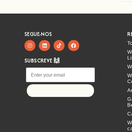
SEGUE-NOS
R
T
W
L
SUBSCREVE 🙌
W
W
C
A
Let's go!
G
B
C
W
c