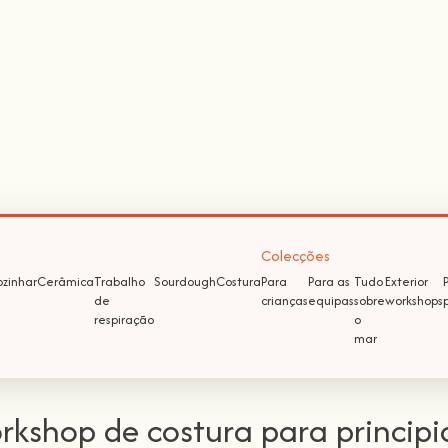
Colecções
zinhar
Cerâmica
Trabalho
Sourdough
Costura
Para
Para as
Tudo
Exterior
de
crianças
equipas
sobre
workshops
respiração
o
mar
rkshop de costura para principi