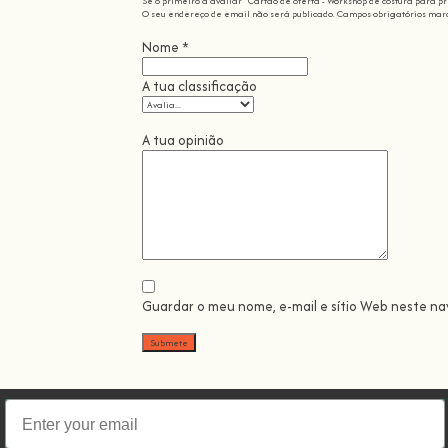
Sê o primeiro a avaliar "Cartão de oferta - Workshop de costura para pr
O seu endereço de email não será publicado.
Campos obrigatórios mar
Nome
*
A tua classificação
A tua opinião
Guardar o meu nome, e-mail e sítio Web neste n