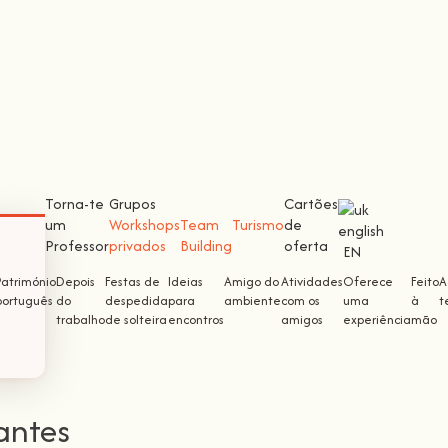
Torna-te
Grupos
Cartões
um
Workshops
Team
Turismo
de
Professor
privados
Building
oferta
EN
Património
Depois
Festas de
Ideias
Amigo do
Atividades
Oferece
Feito
A
português
do
despedida
para
ambiente
com os
uma
à
t
trabalho
de solteira
encontros
amigos
experiência
mão
antes