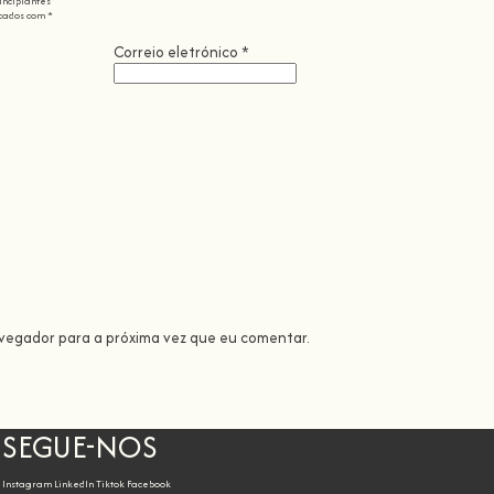
incipiantes"
cados com
*
Correio eletrónico
*
avegador para a próxima vez que eu comentar.
SEGUE-NOS
Instagram
LinkedIn
Tiktok
Facebook