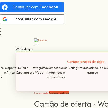
Continuar com
Facebook
Continuar com
Google
Workshops
Competências de topo
nte
Desporto
Música e
Fotografia
Competências
Tufting
Pintura
Cozinha
Jóias
Co
e Fitness
Espetáculos
e Vídeo
linguísticas e
asiática
ma
empresariais
Iniciar sessão
Adicionar workshop
Cartão de oferta - Wo