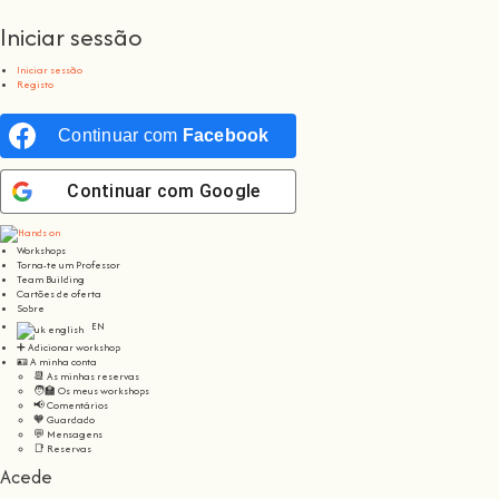
Iniciar sessão
Iniciar sessão
Registo
Continuar com
Facebook
Continuar com
Google
Workshops
Torna-te um Professor
Team Building
Cartões de oferta
Sobre
EN
➕ Adicionar workshop
🪪 A minha conta
📆 As minhas reservas
🧑‍🏫 Os meus workshops
📢 Comentários
🧡 Guardado
💬 Mensagens
📑 Reservas
Acede