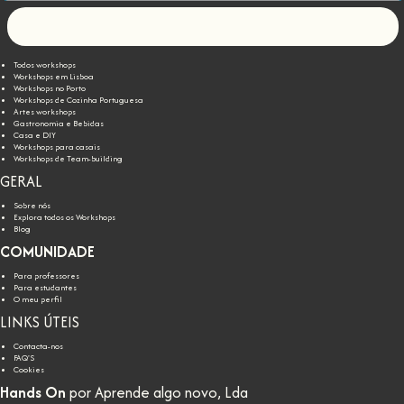
Let's go!
Todos workshops
Workshops em Lisboa
Workshops no Porto
Workshops de Cozinha Portuguesa
Artes workshops
Gastronomia e Bebidas
Casa e DIY
Workshops para casais
Workshops de Team-building
GERAL
Sobre nós
Explora todos os Workshops
Blog
COMUNIDADE
Para professores
Para estudantes
O meu perfil
LINKS ÚTEIS
Contacta-nos
FAQ'S
Cookies
Hands On
por Aprende algo novo, Lda