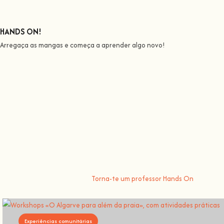
HANDS ON!
Arregaça as mangas e começa a aprender algo novo!
Todos nós ensinamos
Junta-te a nós nesta aventura onde vais despertar todo o nosso pote
pintor, o cantor ou o apicultor.
Aqui na
Hands On
, o nosso objetivo é tornar a aprendizagem espetacul
Tu trazes o conhecimento, nós fazemos crescer a comunidade,
porque 
forma de aprenderes algo novo do que colocares
Hands On
.
Torna-te um professor Hands On
Experiências comunitárias