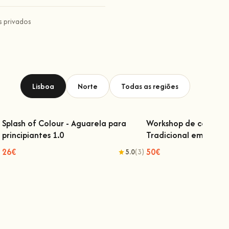
 privados
Lisboa
Norte
Todas as regiões
Splash of Colour - Aguarela para
Workshop de confeçã
principiantes 1.0
Tradicional em Lisboa
Splash of Colour - Aguarela para
Workshop de confeç
principiantes 1.0
Tradicional em
26€
50€
5.0
(3)