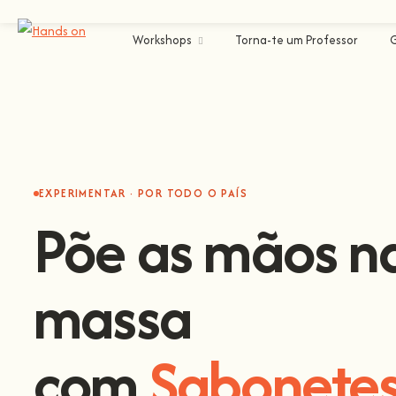
Workshops
Torna-te um Professor
EXPERIMENTAR · POR TODO O PAÍS
Põe as mãos n
massa
com
Escalada
.