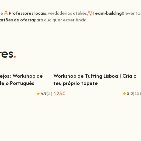
ve
Professores locais
, verdadeiros ateliês
Team-building
& eventos
artões de oferta
para qualquer experiência
res
.
lejos: Workshop de
Workshop de Tufting Lisboa | Cria o
lejo Português
teu próprio tapete
ejos: Workshop de Pintura
Workshop de Tufting Lisboa | Cria o teu
ulejo Português
próprio tapete
125€
4.9
(5)
5.0
(15)