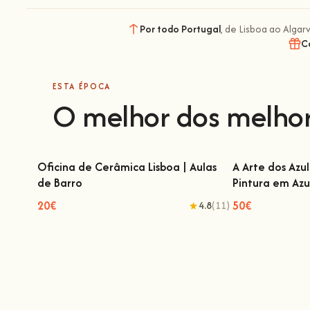
Por todo Portugal
, de Lisboa ao Algar
C
ESTA ÉPOCA
O melhor dos melho
Oficina de Cerâmica Lisboa | Aulas
A Arte dos Azu
de Barro
Pintura em Azu
Oficina de Cerâmica Lisboa | Aulas de
A Arte dos Azul
Barro
em Az
20€
50€
4.8
(11)