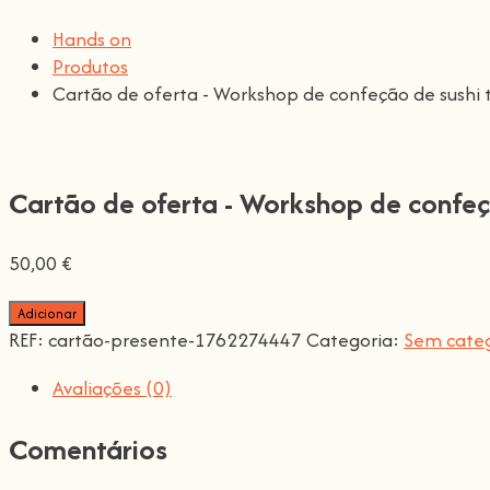
Hands on
Produtos
Cartão de oferta - Workshop de confeção de sushi t
Cartão de oferta - Workshop de confeçã
50,00
€
Quantidade
Adicionar
de
REF:
cartão-presente-1762274447
Categoria:
Sem categ
Gift
Card
Avaliações (0)
-
Traditional
Comentários
Sushi
Making
Workshop