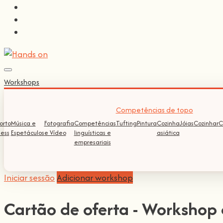
Workshops
Competências de topo
orto
Música e
Fotografia
Competências
Tufting
Pintura
Cozinha
Jóias
Cozinhar
C
ness
Espetáculos
e Vídeo
linguísticas e
asiática
empresariais
Iniciar sessão
Adicionar workshop
Cartão de oferta - Workshop 