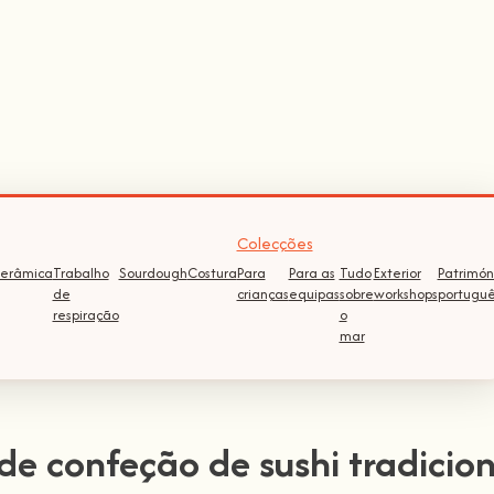
Colecções
erâmica
Trabalho
Sourdough
Costura
Para
Para as
Tudo
Exterior
Patrimón
de
crianças
equipas
sobre
workshops
portugu
respiração
o
mar
de confeção de sushi tradicion