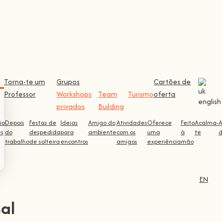
Torna-te um
Grupos
Cartões de
Professor
Workshops
Team
Turismo
oferta
privados
Building
io
Depois
Festas de
Ideias
Amigo do
Atividades
Oferece
Feito
Acalma-
ês
do
despedida
para
ambiente
com os
uma
à
te
d
trabalho
de solteira
encontros
amigos
experiência
mão
EN
al