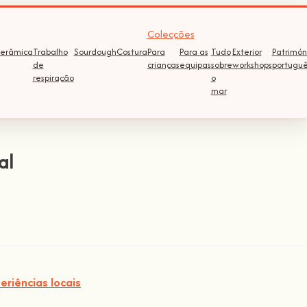
Colecções
erâmica
Trabalho
Sourdough
Costura
Para
Para as
Tudo
Exterior
Patrimón
de
crianças
equipas
sobre
workshops
portugu
respiração
o
mar
al
riências locais