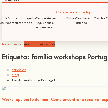
Competências de topo
orto
Música e
Fotografia
Competências
Tufting
Pintura
Cozinha
Jóias
Cozinhar
C
ness
Espetáculos
e Vídeo
linguísticas e
asiática
empresariais
Iniciar sessão
Adicionar workshop
Etiqueta:
família workshops Portug
Hands on
Blog
família workshops Portugal
Workshops perto de mim: Como encontrar e reservar expe