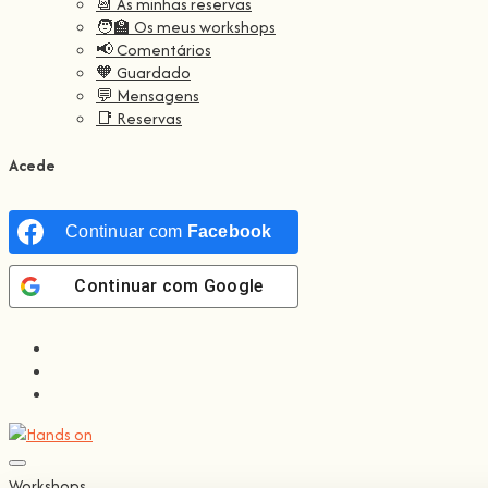
📆 As minhas reservas
🧑‍🏫 Os meus workshops
📢 Comentários
🧡 Guardado
💬 Mensagens
📑 Reservas
Acede
Continuar com
Facebook
Continuar com
Google
Workshops