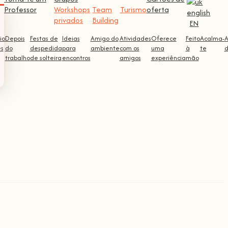
Professor
Workshops
Team
Turismo
oferta
privados
Building
EN
io
Depois
Festas de
Ideias
Amigo do
Atividades
Oferece
Feito
Acalma-
ês
do
despedida
para
ambiente
com os
uma
à
te
d
trabalho
de solteira
encontros
amigos
experiência
mão