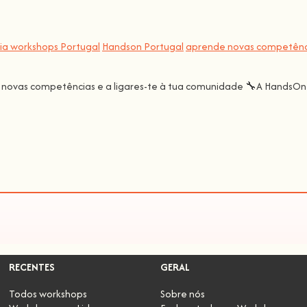
lia workshops Portugal
Handson Portugal
aprende novas competênc
r novas competências e a ligares-te à tua comunidade 🔧A HandsOn
RECENTES
GERAL
Todos workshops
Sobre nós