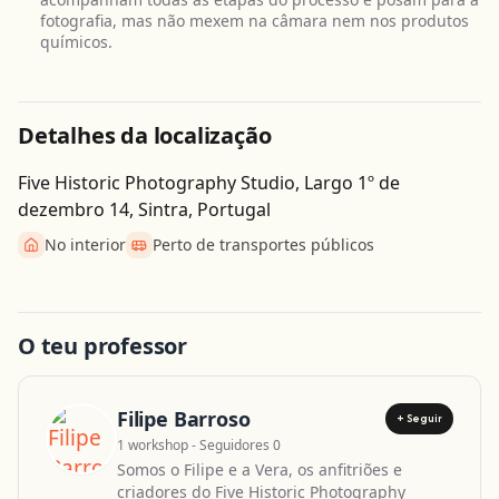
fotografia, mas não mexem na câmara nem nos produtos
químicos.
Detalhes da localização
Five Historic Photography Studio, Largo 1º de
dezembro 14, Sintra, Portugal
No interior
Perto de transportes públicos
Obter direcções
Leaflet
| ©
OpenStreetMap
contributors
O teu professor
Filipe Barroso
+ Seguir
1 workshop - Seguidores 0
Somos o Filipe e a Vera, os anfitriões e
criadores do Five Historic Photography