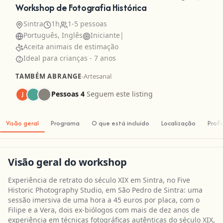
Workshop de Fotografia Histórica
Sintra
1h
1-5 pessoas
Português, Inglês
Iniciante
|
Aceita animais de estimação
Ideal para crianças - 7 anos
TAMBÉM ABRANGE
-
Artesanal
Pessoas 4
Seguem este listing
J
Visão geral
Programa
O que está incluído
Localização
Prof
Visão geral do workshop
Experiência de retrato do século XIX em Sintra, no Five
Historic Photography Studio, em São Pedro de Sintra: uma
sessão imersiva de uma hora a 45 euros por placa, com o
Filipe e a Vera, dois ex-biólogos com mais de dez anos de
experiência em técnicas fotográficas autênticas do século XIX,