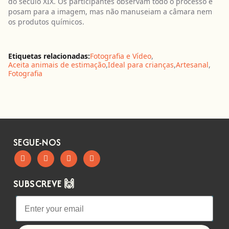
do século XIX. Os participantes observam todo o processo e
posam para a imagem, mas não manuseiam a câmara nem
os produtos químicos.
Etiquetas relacionadas:
Fotografia e Vídeo
,
Aceita animais de estimação
,
Ideal para crianças
,
Artesanal
,
Fotografia
SEGUE-NOS
SUBSCREVE 🙌