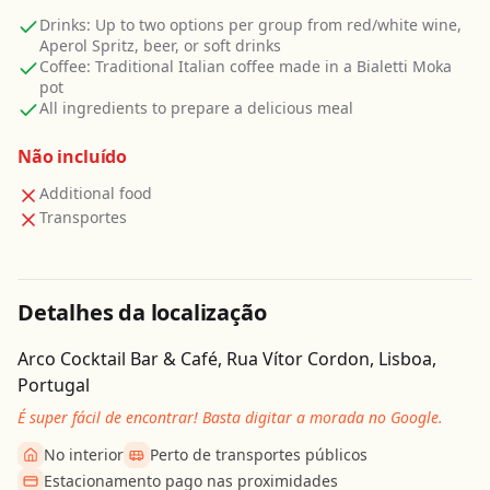
Drinks: Up to two options per group from red/white wine,
Aperol Spritz, beer, or soft drinks
Coffee: Traditional Italian coffee made in a Bialetti Moka
pot
All ingredients to prepare a delicious meal
Não incluído
Additional food
Transportes
Detalhes da localização
Arco Cocktail Bar & Café, Rua Vítor Cordon, Lisboa,
Portugal
É super fácil de encontrar! Basta digitar a morada no Google.
No interior
Perto de transportes públicos
Estacionamento pago nas proximidades
Obter direcções
Leaflet
| ©
OpenStreetMap
contributors