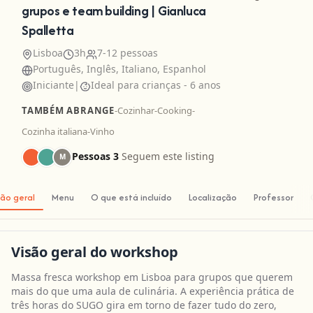
grupos e team building | Gianluca
Spalletta
Lisboa
3h
7-12 pessoas
Português, Inglês, Italiano, Espanhol
Iniciante
|
Ideal para crianças - 6 anos
TAMBÉM ABRANGE
-
Cozinhar
-
Cooking
-
Cozinha italiana
-
Vinho
Pessoas 3
Seguem este listing
M
são geral
Menu
O que está incluído
Localização
Professor
Visão geral do workshop
Massa fresca workshop em Lisboa para grupos que querem
mais do que uma aula de culinária. A experiência prática de
três horas do SUGO gira em torno de fazer tudo do zero,