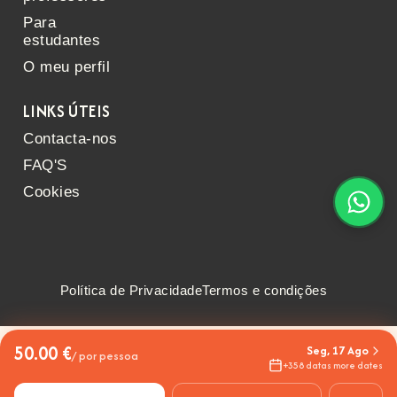
Para
estudantes
O meu perfil
LINKS ÚTEIS
Contacta-nos
FAQ'S
Cookies
Política de Privacidade
Termos e condições
50.00 €
Seg, 17 Ago
/ por pessoa
+358 datas more dates