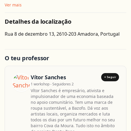
Ver mais
Detalhes da localização
Obter direcções
Rua 8 de dezembro 13, 2610-203 Amadora, Portugal
Leaflet
| ©
OpenStreetMap
contributors
O teu professor
Vítor Sanches
+ Seguir
1 workshop - Seguidores 2
Vítor Sanches é empresário, ativista e
impulsionador de uma economia baseada
no apoio comunitário. Tem uma marca de
roupa sustentável, a Bazofo. Dá voz aos
artistas locais, organiza mercados e luta
todos os dias por um futuro melhor no seu
bairro Cova da Moura. Tudo isto no âmbito