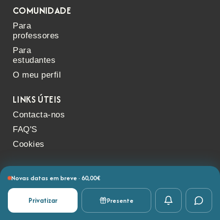
COMUNIDADE
Para
professores
Para
estudantes
O meu perfil
LINKS ÚTEIS
Contacta-nos
FAQ'S
Cookies
Novas datas em breve · 60,00€
Política de Privacidade
Termos e condições
Privatizar
Presente