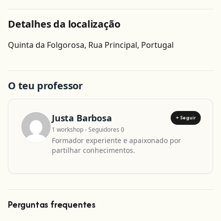
Detalhes da localização
Obter direcções
Quinta da Folgorosa, Rua Principal, Portugal
Leaflet
| ©
OpenStreetMap
contributors
O teu professor
Justa Barbosa
+ Seguir
1 workshop - Seguidores 0
Formador experiente e apaixonado por
partilhar conhecimentos.
Perguntas frequentes