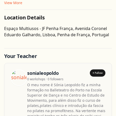
View More
Location Details
Espaço Multiusos - JF Penha França, Avenida Coronel
Get Directions
Eduardo Galhardo, Lisboa, Penha de França, Portugal
Leaflet
| ©
OpenStreetMap
contributors
Your Teacher
sonialeopoldo
+ Follow
0 workshops · 0 followers
O meu nome é Sónia Leopoldo fiz a minha
formação no Balleteatro do Porto na Escola
Superior de Dança e no Centro de Estudo de
Movimento, para além disso fiz o curso de
pilates,pilates clínico e introdução da fascia
no pilates na promofitness. Na vertente mais
espiritual tenho os três níveis de reiki usui.