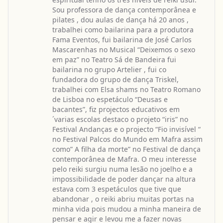
Sou professora de dança contemporânea e
pilates , dou aulas de dança há 20 anos ,
trabalhei como bailarina para a produtora
Fama Eventos, fui bailarina de José Carlos
Mascarenhas no Musical “Deixemos o sexo
em paz” no Teatro Sá de Bandeira fui
bailarina no grupo Artelier , fui co
fundadora do grupo de dança Triskel,
trabalhei com Elsa shams no Teatro Romano
de Lisboa no espetáculo “Deusas e
bacantes”, fiz projectos educativos em
´varias escolas destaco o projeto “iris” no
Festival Andanças e o projecto “Fio invisível “
no Festival Palcos do Mundo em Mafra assim
como” A filha da morte” no Festival de dança
contemporânea de Mafra. O meu interesse
pelo reiki surgiu numa lesão no joelho e a
impossibilidade de poder dançar na altura
estava com 3 espetáculos que tive que
abandonar , o reiki abriu muitas portas na
minha vida pois mudou a minha maneira de
pensar e agir e levou me a fazer novas