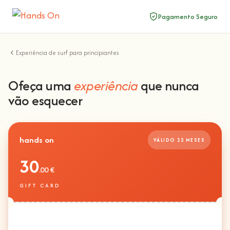
Pagamento Seguro
Experiência de surf para principiantes
Ofeça uma
experiência
que nunca
vão esquecer
hands on
VÁLIDO 12 MESES
30
.00 €
GIFT CARD