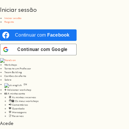
Iniciar sessão
Iniciar sessão
Registo
Continuar com
Facebook
Continuar com
Google
Workshops
Torna-te um Professor
Team Building
Cartões de oferta
Sobre
EN
➕ Adicionar workshop
🪪 A minha conta
📆 As minhas reservas
🧑‍🏫 Os meus workshops
📢 Comentários
🧡 Guardado
💬 Mensagens
📑 Reservas
Acede