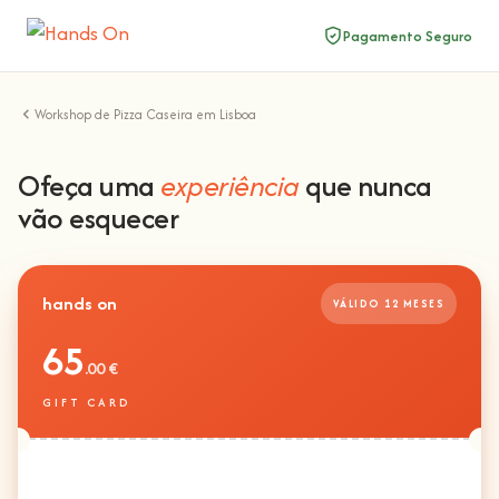
Pagamento Seguro
Workshop de Pizza Caseira em Lisboa
Ofeça uma
experiência
que nunca
vão esquecer
hands on
VÁLIDO 12 MESES
65
.00 €
GIFT CARD