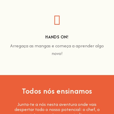
HANDS ON!
Arregaça as mangas e começa a aprender algo
novo!
Todos nós ensinamos
Junta-te a nós nesta aventura onde vais
despertar todo o nosso potencial: o chef, o