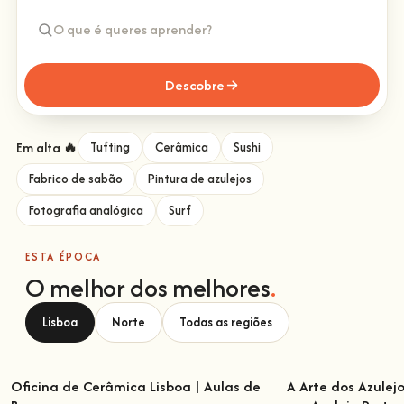
Descobre
Em alta 🔥
Tufting
Cerâmica
Sushi
Fabrico de sabão
Pintura de azulejos
Fotografia analógica
Surf
ESTA ÉPOCA
O melhor dos melhores
.
Lisboa
Norte
Todas as regiões
Oficina de Cerâmica Lisboa | Aulas de
A Arte dos Azulej