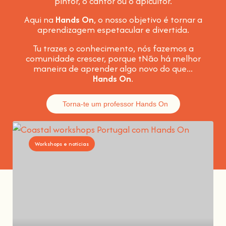
pintor, o cantor ou o apicultor.
Aqui na
Hands On
, o nosso objetivo é tornar a
aprendizagem espetacular e divertida
.
Tu trazes o conhecimento, nós fazemos a
comunidade crescer, porque t
Não há melhor
maneira de aprender algo novo do que...
Hands On
.
Torna-te um professor Hands On
Workshops e notícias